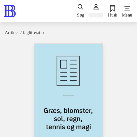
Søg
Log ind
Husk
Menu
Artikler / faglitteratur