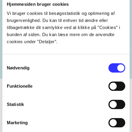
tennis
Wimbledon Championships
Hjemmesiden bruger cookies
Vi bruger cookies til besøgsstatistik og optimering af
brugervenlighed. Du kan til enhver tid ændre eller
tilbagetrække dit samtykke ved at klikke på ”Cookies” i
bunden af siden. Du kan læse mere om de anvendte
Lignende emneord
cookies under ”Detaljer”.
heste
børnebøger
ridning
hestesygdomme
vokal
Samtykkevalg
Nødvendig
Funktionelle
Statistik
Tidsskrift
Artiklen er en del af
Marketing