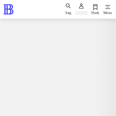
Søg
Log ind
Husk
Menu
Spil / computerspil
Playstation 3, 2010
Great battles - Medieval