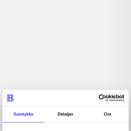
Tidsskrift
Artiklerne i
handler ofte om
Artikler med samme emner
Fra
Samtykke
Detaljer
Om
Artikler