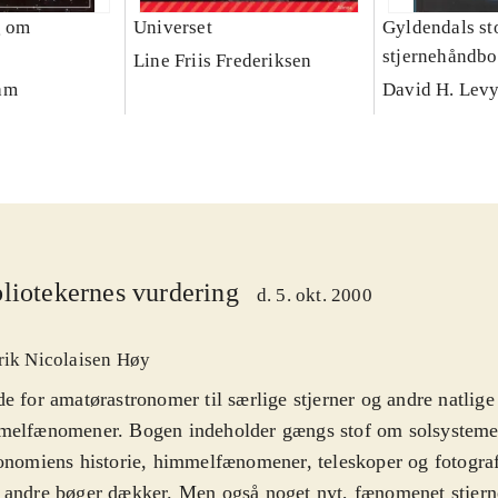
g om
Universet
Gyldendals st
stjernehåndb
Line Friis Frederiksen
am
David H. Lev
liotekernes vurdering
d. 5. okt. 2000
rik Nicolaisen Høy
e for amatørastronomer til særlige stjerner og andre natlige
melfænomener. Bogen indeholder gængs stof om solsystemet
onomiens historie, himmelfænomener, teleskoper og fotogra
andre bøger dækker. Men også noget nyt, fænomenet stjern