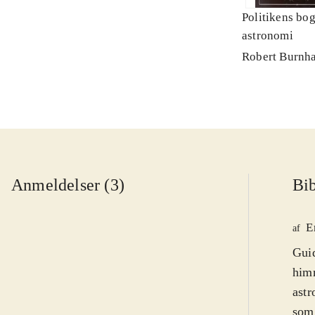
Politikens bo
astronomi
Robert Burnh
Anmeldelser (3)
Bib
E
af
Guid
him
astr
som 