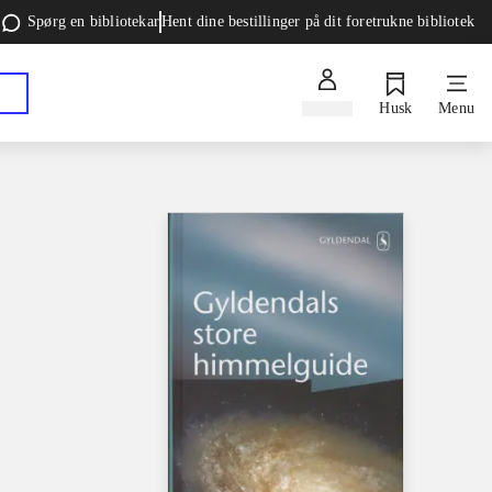
Spørg en bibliotekar
Hent dine bestillinger på dit foretrukne bibliotek
Log ind
Husk
Menu