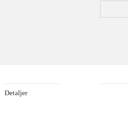
Detaljer
...
...
...
...