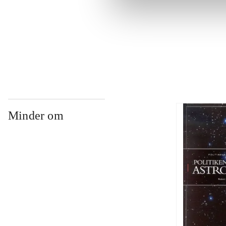
...
...
Minder om