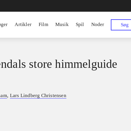
øger
Artikler
Film
Musik
Spil
Noder
Søg
ndals store himmelguide
,
ham
Lars Lindberg Christensen