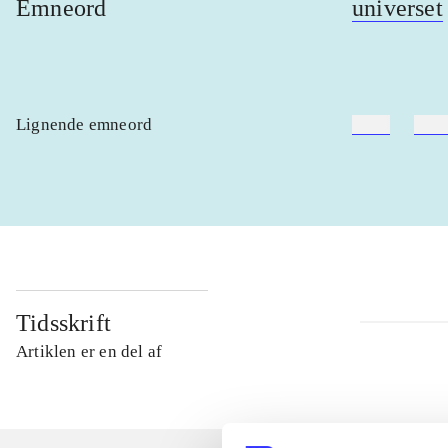
Emneord
universet
Lignende emneord
heste
børn
Tidsskrift
Artiklen er en del af