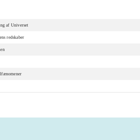
ng af Universet
ens redskaber
nen
lfænomener