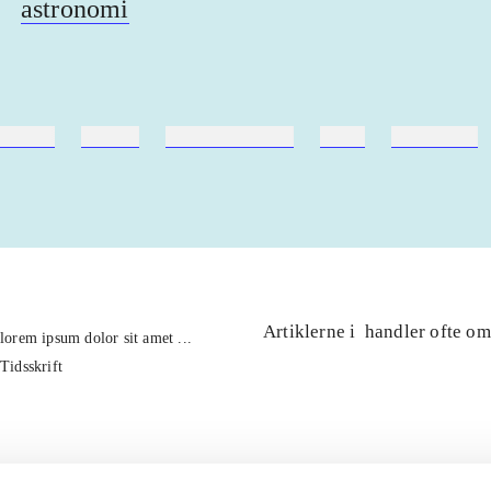
astronomi
ebøger
ridning
hestesygdomme
vokal
sygdomme
Artiklerne i
handler ofte om
lorem ipsum dolor sit amet ...
Tidsskrift