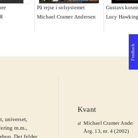
ore
På rejse i solsystemet
Gustavs kosmi
og
Michael Cramer Andersen
Lucy Hawkin
y
Feedback
Kvant
, universet,
Michael Cramer Anders
af
fering m.m.,
Årg. 13, nr. 4 (2002)
ehop. Det fylder