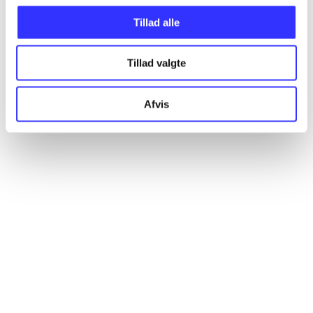
Artikler
Tillad alle
Alle registrerede artikler fordelt på udgivelser
Tillad valgte
...
Afvis
...
...
...
...