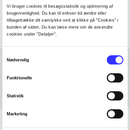
lorem ipsum dolor sit amet ...
Vi bruger cookies til besøgsstatistik og optimering af
Tidsskrift
brugervenlighed. Du kan til enhver tid ændre eller
tilbagetrække dit samtykke ved at klikke på ”Cookies” i
Artiklerne i
handler ofte om
bunden af siden. Du kan læse mere om de anvendte
cookies under ”Detaljer”.
Samtykkevalg
Nødvendig
Artikler med samme emner
Funktionelle
Fra
Statistik
Marketing