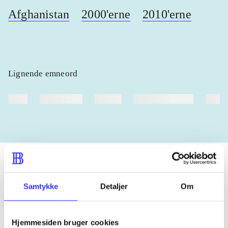
Afghanistan
2000'erne
2010'erne
Lignende emneord
heste
børnebøger
ridning
hestesygdomme
vokal
Samtykke
Detaljer
Om
Tidsskrift
Artiklen er en del af
Hjemmesiden bruger cookies