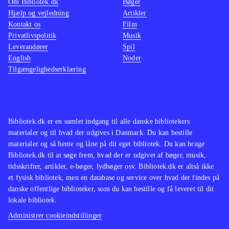
Om Bibliotek.dk
Bøger
grund til at ændre det. "Historien der
den akt
Hjælp og vejledning
Artikler
Kontakt os
ikke bliver fortalt" er stadig en af de
Film
kommet
Privatlivspolitik
Musik
væsentligste bøger, der er blevet
balance
Leverandører
Spil
skrevet på dansk, i de sidste mange
for all
English
Noder
år
.
Bogen g
Tilgængelighedserklæring
Puk Damsgaards
Ulvehjerter
vil
analys
interessere samme gruppe læsere
.
indblik
virknin
Bibliotek.dk er en samlet indgang til alle danske bibliotekers
Afghan
materialer og til hvad der udgives i Danmark. Du kan bestille
læsning
materialer og så hente og låne på dit eget bibliotek. Du kan bruge
Bibliotek.dk til at søge frem, hvad der er udgivet af bøger, musik,
tidsskrifter, artikler, e-bøger, lydbøger osv. Bibliotek.dk er altså ikke
et fysisk bibliotek, men en database og service over hvad der findes på
danske offentlige biblioteker, som du kan bestille og få leveret til dit
lokale bibliotek.
Administrer cookieindstillinger