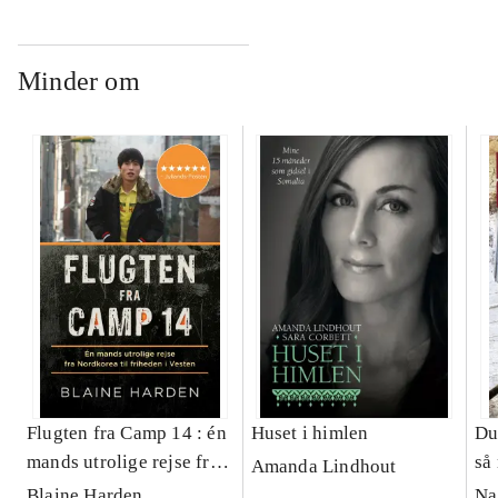
Minder om
Flugten fra Camp 14 : én
Huset i himlen
Du
mands utrolige rejse fra
så
Amanda Lindhout
Nordkorea til friheden i
re
Blaine Harden
Na