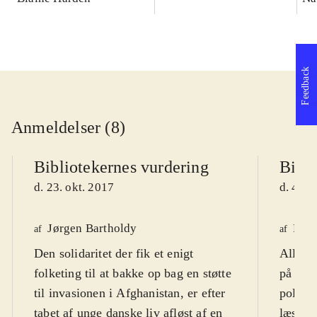
Vesten
bo
Feedback
Anmeldelser (8)
Bibliotekernes vurdering
Bibli
d. 23. okt. 2017
d. 4. n
Jørgen Bartholdy
Per 
af
af
Den solidaritet der fik et enigt
Alle m
folketing til at bakke op bag en støtte
på den
til invasionen i Afghanistan, er efter
politis
tabet af unge danske liv afløst af en
læsend