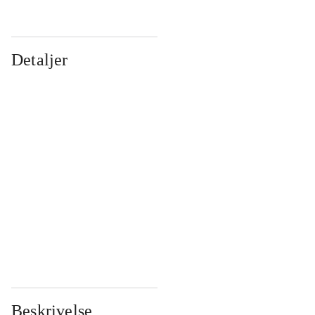
Detaljer
...
...
...
...
...
...
...
...
...
...
...
...
Beskrivelse