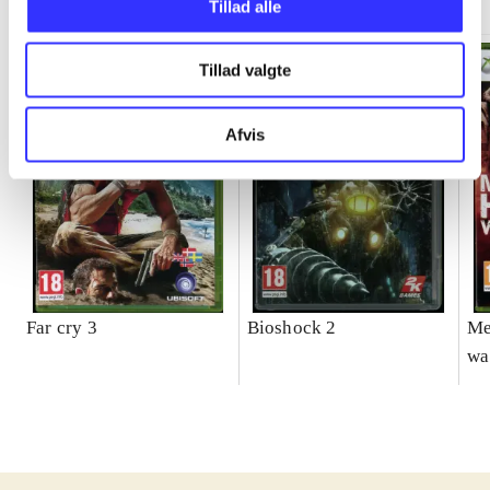
Tillad alle
Tillad valgte
Afvis
Far cry 3
Bioshock 2
Me
wa