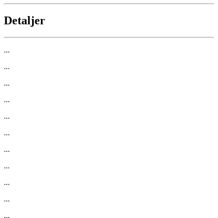
Detaljer
...
...
...
...
...
...
...
...
...
...
...