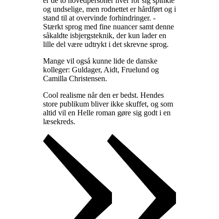
er de to hovedpersoner hver for sig spinkle
og undselige, men rodnettet er hårdført og i
stand til at overvinde forhindringer. -
Stærkt sprog med fine nuancer samt denne
såkaldte isbjergsteknik, der kun lader en
lille del være udtrykt i det skrevne sprog
.
Mange vil også kunne lide de danske
kolleger: Guldager, Aidt, Fruelund og
Camilla Christensen
.
Cool realisme når den er bedst. Hendes
store publikum bliver ikke skuffet, og som
altid vil en Helle roman gøre sig godt i en
læsekreds
.