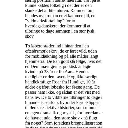
særlig position i dansk litteratur. Tæt på at
kunne kaldes folkelig i det der er den
slanke del af litteraturen. Rammen om
hendes nye roman er et kammerspil, en
"vildmarksfortælling" for to
hverdagsdanskere, der kommer til at
tilbringe to dage sammen i en stor jysk
skov
.
To løbere støder ind i hinanden i en
efterårsmørk skov; de er faret vild, uden
for mobildækning og på alle måder langt
hjemmefra. De kan godt slå følge, hvis det
er. Den unavngivne, praktisk anlagte
kvinde på 38 år er fra Aars. Hendes
medløber er den tøvende og ikke særligt
handlekraftige Roar fra Hundige, 10 år
ældre og iført løbesko for første gang. De
passer ham ikke, og sådan er det vist med
hans liv. De to vildfarne tilbringer to dage i
hinandens selskab, hvor der krydsklippes
til deres respektive historier, som rummer
en egen dramatik og mystik, for hvordan er
de havnet ude i den store skov - på flugt
fra noget? Som forsidens bregneillustration