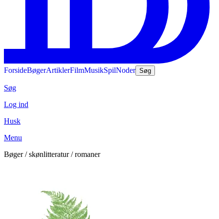
Forside
Bøger
Artikler
Film
Musik
Spil
Noder
Søg
Søg
Log ind
Husk
Menu
Bøger / skønlitteratur / romaner