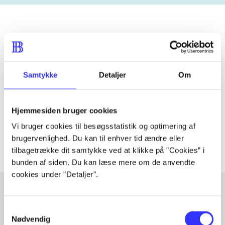
Tidsskrift
Artiklen er en del af
Samtykke
Detaljer
Om
lorem ipsum dolor sit amet ...
Tidsskrift
Hjemmesiden bruger cookies
Artiklerne i
handler ofte om
Vi bruger cookies til besøgsstatistik og optimering af
brugervenlighed. Du kan til enhver tid ændre eller
tilbagetrække dit samtykke ved at klikke på ”Cookies” i
bunden af siden. Du kan læse mere om de anvendte
cookies under ”Detaljer”.
Samtykkevalg
Artikler med samme emner
Nødvendig