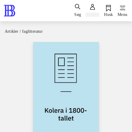
Søg
Log ind
Husk
Menu
Artikler / faglitteratur