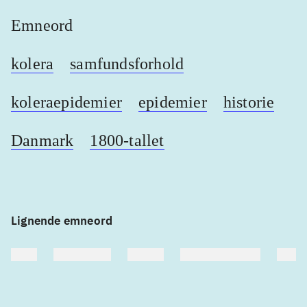
Emneord
kolera
samfundsforhold
koleraepidemier
epidemier
historie
Danmark
1800-tallet
Lignende emneord
heste
børnebøger
ridning
hestesygdomme
vokal