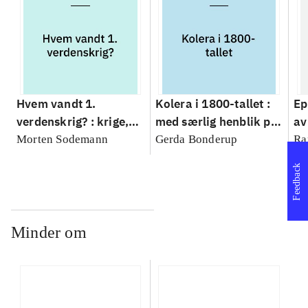
Hvem vandt 1.
Kolera i 1800-tallet :
Ep
verdenskrig? : krige,
med særlig henblik på
av
katastrofer og
Danmark
so
Morten Sodemann
Gerda Bonderup
Ra
epidemier har altid
Feedback
hjulpet hinanden
Minder om