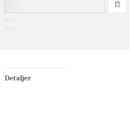
loading
Detaljer
...
...
...
...
...
...
...
...