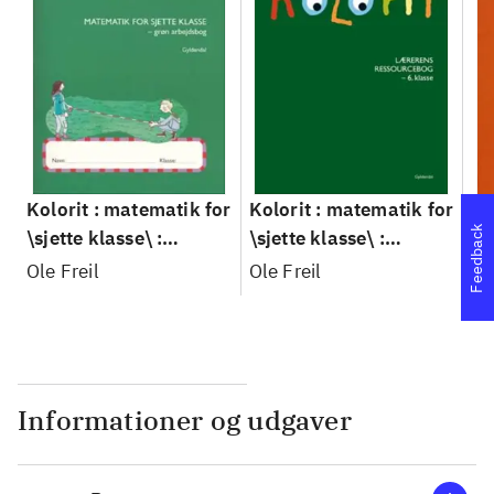
Kolorit : matematik for
Kolorit : matematik for
Fu
Feedback
\sjette klasse\ :
\sjette klasse\ :
Je
grundbog -- Grøn
grundbog -- Lærerens
Ole Freil
Ole Freil
arbejdsbog
ressourcebog : 6.
klasse
Informationer og udgaver