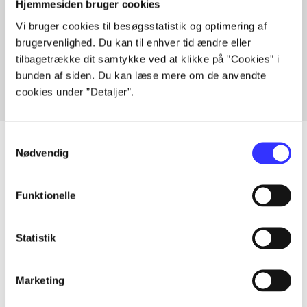
Hjemmesiden bruger cookies
Vi bruger cookies til besøgsstatistik og optimering af
Artikler med samme emner
brugervenlighed. Du kan til enhver tid ændre eller
Fra
tilbagetrække dit samtykke ved at klikke på ”Cookies” i
bunden af siden. Du kan læse mere om de anvendte
cookies under ”Detaljer”.
Samtykkevalg
Nødvendig
Artikler
Funktionelle
Alle registrerede artikler fordelt på udgivelser
Statistik
...
Marketing
...