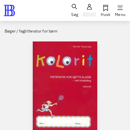
Søg
Log ind
Husk
Menu
Bøger / faglitteratur for børn