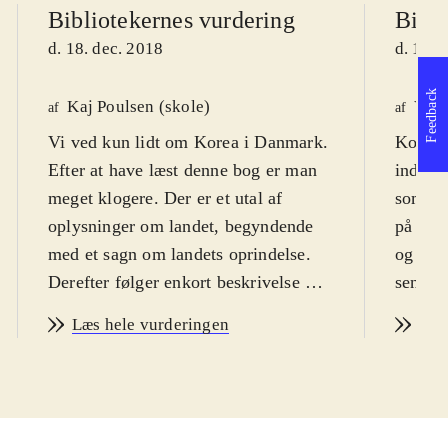
Bibliotekernes vurdering
Bibli
d. 18. dec. 2018
d. 18. 
Feedback
Kaj Poulsen (skole)
Vagn
af
af
Vi ved kun lidt om Korea i Danmark.
Korea 
Efter at have læst denne bog er man
indtil 
meget klogere. Der er et utal af
som Sy
oplysninger om landet, begyndende
på land
med et sagn om landets oprindelse.
og frem
Derefter følger enkort beskrivelse af
seneste
landets almene nutidige forhold. Det
udvikli
Læs hele vurderingen
Læs
er Sydkorea, der er tale om. Landets
overfla
historiske udvikling - klemt mellem
kulturh
Kina og Japan - beskrives nøje helt
religio
tilbage fra ca. 400 f.Kr. og optil vore
m.v. De