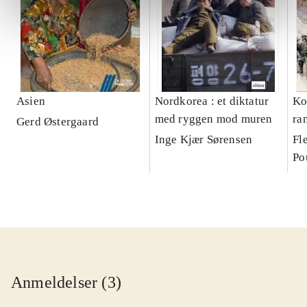
Asien
Nordkorea : et diktatur
Ko
med ryggen mod muren
ra
Gerd Østergaard
19
Inge Kjær Sørensen
Fl
Po
Anmeldelser (3)