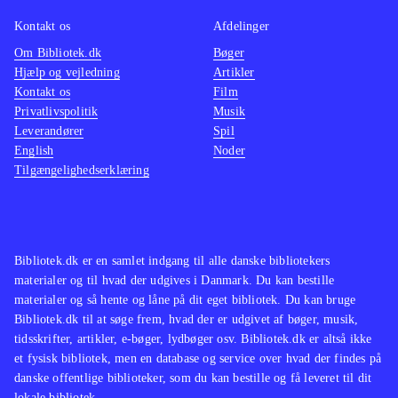
ligefrem er en undervisningsbog, vil
ønske s
jeg anbefale, at bogen er for
mindre
Kontakt os
Afdelinger
håndenpå udlånshylden. Den
»skønm
Om Bibliotek.dk
Bøger
Hjælp og vejledning
Artikler
kananvendes i samtidsorientering fra
selvføl
Kontakt os
Film
8. kl., eventyrene bag i bogen kan
Privatlivspolitik
Musik
anvendes som selvlæsning fra 4. kl.
Leverandører
Spil
og som oplæsning i de mindste
English
Noder
Tilgængelighedserklæring
klasser
.
Bibliotek.dk er en samlet indgang til alle danske bibliotekers
materialer og til hvad der udgives i Danmark. Du kan bestille
materialer og så hente og låne på dit eget bibliotek. Du kan bruge
Bibliotek.dk til at søge frem, hvad der er udgivet af bøger, musik,
tidsskrifter, artikler, e-bøger, lydbøger osv. Bibliotek.dk er altså ikke
et fysisk bibliotek, men en database og service over hvad der findes på
danske offentlige biblioteker, som du kan bestille og få leveret til dit
lokale bibliotek.