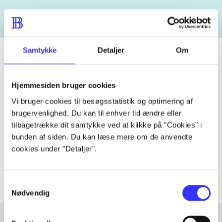
Samtykke
Detaljer
Om
Tidsskrift
Hjemmesiden bruger cookies
Artiklen er en del af
Vi bruger cookies til besøgsstatistik og optimering af
brugervenlighed. Du kan til enhver tid ændre eller
tilbagetrække dit samtykke ved at klikke på ”Cookies” i
lorem ipsum dolor sit amet ...
bunden af siden. Du kan læse mere om de anvendte
Tidsskrift
cookies under ”Detaljer”.
Artiklerne i
handler ofte om
Samtykkevalg
Nødvendig