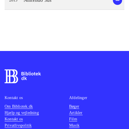
Nintendo 3ds
2015
Kontakt os
Afdelinger
Om Bibliotek.dk
Bøger
Hjælp og vejledning
Artikler
Kontakt os
Film
Privatlivspolitik
Musik