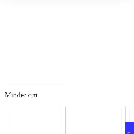
...
...
...
Minder om