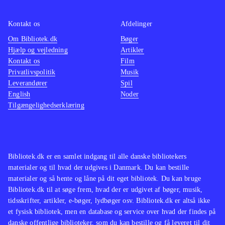
forskel for denne arbejder i rim og
Kontakt os
Afdelinger
har givet retterne ulækre navne
.
Om Bibliotek.dk
Bøger
En dejlig billedkogebog for familiens
Hjælp og vejledning
Artikler
mindste fra ca. 6 år med hjælp fra
Kontakt os
Film
voksne, og til selvstændig
Privatlivspolitik
Musik
Leverandører
madlavning for børn fra ca. 10 år.
Spil
English
Noder
Opskrifterne er enkelt opbygget og
Tilgængelighedserklæring
ledsaget af fine tegninger, der gør
madlavningen let for de små. Bogen
vil helt sikkert have mange læsere og
udøvere
.
Bibliotek.dk er en samlet indgang til alle danske bibliotekers
materialer og til hvad der udgives i Danmark. Du kan bestille
materialer og så hente og låne på dit eget bibliotek. Du kan bruge
Bibliotek.dk til at søge frem, hvad der er udgivet af bøger, musik,
tidsskrifter, artikler, e-bøger, lydbøger osv. Bibliotek.dk er altså ikke
et fysisk bibliotek, men en database og service over hvad der findes på
danske offentlige biblioteker, som du kan bestille og få leveret til dit