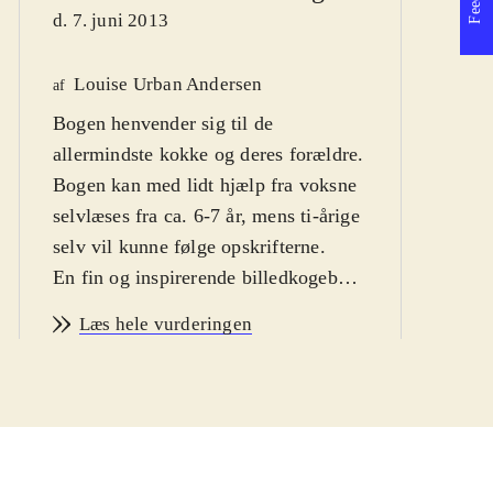
d. 7. juni 2013
Louise Urban Andersen
af
Po
Bogen henvender sig til de
K
af
allermindste kokke og deres forældre.
d
Bogen kan med lidt hjælp fra voksne
selvlæses fra ca. 6-7 år, mens ti-årige
selv vil kunne følge opskrifterne
.
En fin og inspirerende billedkogebog
for de mindste kokke i familien.
Læs hele vurderingen
Forfatteren opfordrer til at tage
børnene med i madlavning, også
selvom det tager lidt længere tid. Der
er i bogen lagt vægt på, at det er
nemme opskrifter på lækker og
fedtfattig mad, som de fleste børn