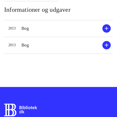
kan lide. Retterne tager ikke lang tid,
Informationer og udgaver
så de små kokkes tålmodighed bliver
ikke sat på prøve. Der er mange
Bog
2013
forskellige slags retter at vælge
mellem, bl.a. snacks, frokostretter og
bagværk. Opskrifterne er opbygget
Bog
2013
sådan, at ingredienserne præsenteres i
tegninger med klar angivelse af mål
ud for, og derefter er der beskrevet i
enkle trin, hvordan man tilbereder
retten. Bogen er illustreret af Birgitte
Ahlmann, der har flere andre værker
bag sig, og de fine tegninger
appellerer til de små
.
I bibliotekerne findes i forvejen
Monsterkogebogen, 2006, der dog til