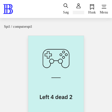
Søg
Log ind
Husk
Menu
Spil / computerspil