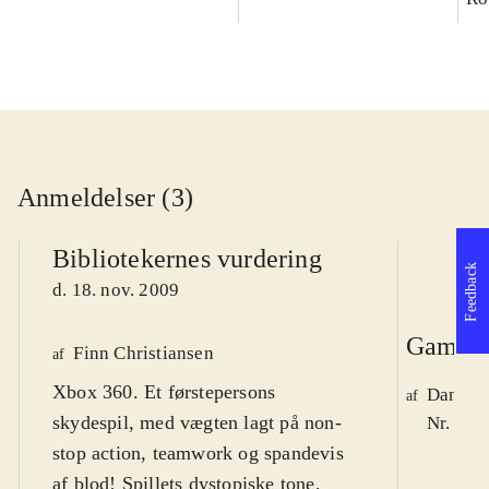
Anmeldelser (3)
Bibliotekernes vurdering
Feedback
d. 18. nov. 2009
Game r
Finn Christiansen
af
Xbox 360. Et førstepersons
Daniel 
af
skydespil, med vægten lagt på non-
Nr. 104
stop action, teamwork og spandevis
af blod! Spillets dystopiske tone,