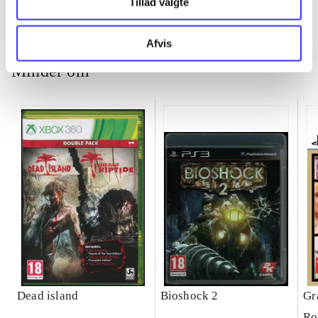
Tillad valgte
Afvis
Minder om
Dead island
Bioshock 2
Gr
Ro