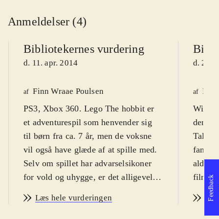
Anmeldelser (4)
Bibliotekernes vurdering
Bibli
d. 11. apr. 2014
d. 23. 
Finn Wraae Poulsen
Finn
af
af
PS3, Xbox 360. Lego The hobbit er
WiiU. 
et adventurespil som henvender sig
den ken
til børn fra ca. 7 år, men de voksne
Tales.
vil også have glæde af at spille med.
fanska
Selv om spillet har advarselsikoner
alders
for vold og uhygge, er det alligevel
filmen
Feedback
den humoristiske tone som
sætter 
Læs hele vurderingen
Læs
dominerer. Sværhedsgraden er
Sproge
middel og spillet er på engelsk med
ikoner