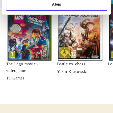
Afvis
The Lego movie -
Battle vs. chess
Le
videogame
Yezhi Krasowski
TT Games