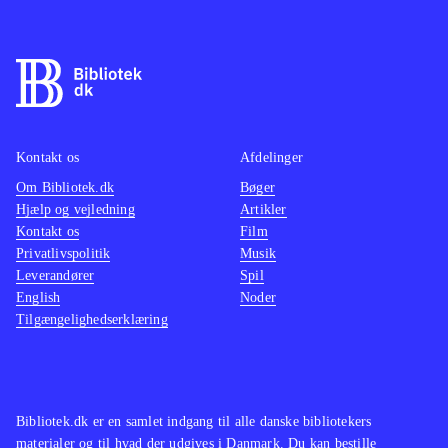
samme skabelon som de tidligere
fantasy
spil. Det fungerer rigtig godt, og man
imponer
føler sig godt underholdt undervejs.
sidste 
Et sikkert indkøb til spilhylden
.
genken
fornyel
Kontakt os
Afdelinger
WiiU-h
Om Bibliotek.dk
Bøger
Hjælp og vejledning
Artikler
Kontakt os
Film
Privatlivspolitik
Musik
Leverandører
Spil
English
Noder
Tilgængelighedserklæring
Bibliotek.dk er en samlet indgang til alle danske bibliotekers
materialer og til hvad der udgives i Danmark. Du kan bestille