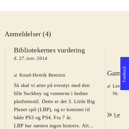
Anmeldelser (4)
Bibliotekernes vurdering
d. 27. nov. 2014
Feedback
Game r
Knud-Henrik Bentzen
af
Så skal vi atter på eventyr med den
Lee We
af
lille Sackboy og vennerne i bedste
Nr. 148
platformstil. Dette er det 3. Little Big
Planet spil (LBP), og er kommet til
Læs an
både PS3 og PS4. Fra 7 år
.
LBP har næsten ingen historie. Alt