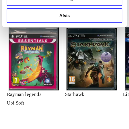
Minder om
Afvis
Rayman legends
Starhawk
Lit
Ubi Soft