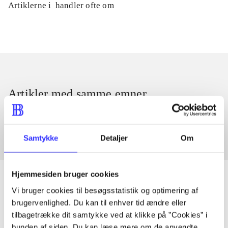
Artiklerne i
handler ofte om
Artikler med samme emner
Fra
Samtykke
Detaljer
Om
Hjemmesiden bruger cookies
Vi bruger cookies til besøgsstatistik og optimering af
brugervenlighed. Du kan til enhver tid ændre eller
Artikler
tilbagetrække dit samtykke ved at klikke på ”Cookies” i
Alle registrerede artikler fordelt på udgivelser
bunden af siden. Du kan læse mere om de anvendte