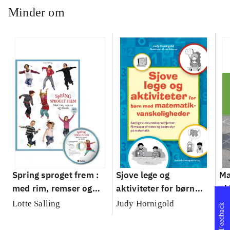
Minder om
Spring sproget frem :
Sjove lege og
Ma
med rim, remser og
aktiviteter for børn
: 
musik
med
Lotte Salling
Judy Hornigold
An
Feedback
matematikvanskeligheder
: særligt til