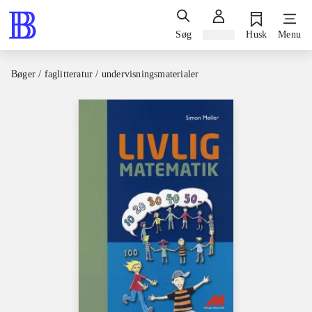
Søg
Log ind
Husk
Menu
Bøger / faglitteratur / undervisningsmaterialer