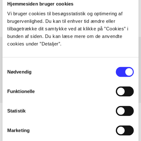
Hjemmesiden bruger cookies
Artiklerne i
handler ofte om
Vi bruger cookies til besøgsstatistik og optimering af
brugervenlighed. Du kan til enhver tid ændre eller
tilbagetrække dit samtykke ved at klikke på ”Cookies” i
bunden af siden. Du kan læse mere om de anvendte
cookies under ”Detaljer”.
Artikler med samme emner
Samtykkevalg
Fra
Nødvendig
Funktionelle
Statistik
Marketing
Artikler