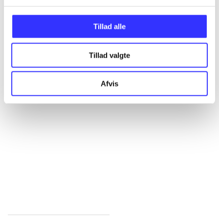
Alle registrerede artikler fordelt på udgivelser
Tillad alle
...
Tillad valgte
...
Afvis
...
...
...