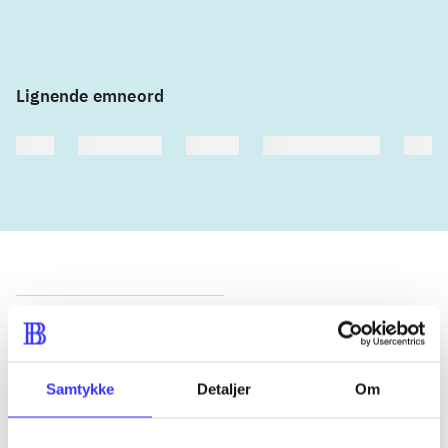
Lignende emneord
heste
børnebøger
ridning
hestesygdomme
vokal
Tidsskrift
Artiklen er en del af
Samtykke
Detaljer
Om
lorem ipsum dolor sit amet ...
Tidsskrift