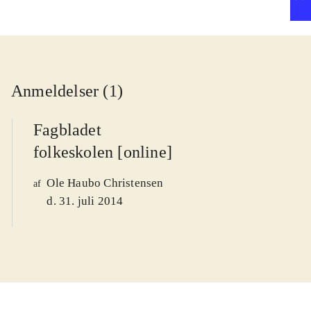
neurodiverse hjerner -
få masser af viden og
bedre styr på
matematik
Anmeldelser (1)
Fagbladet
folkeskolen [online]
Ole Haubo Christensen
af
d. 31. juli 2014