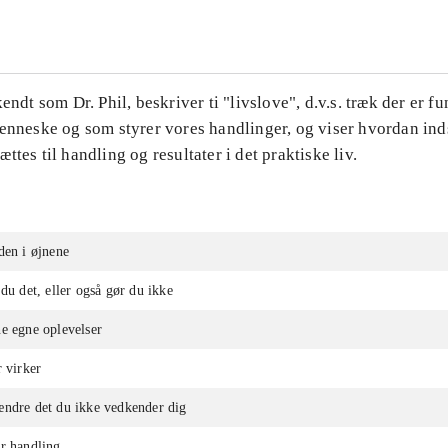
kendt som Dr. Phil, beskriver ti "livslove", d.v.s. træk der er 
enneske og som styrer vores handlinger, og viser hvordan inds
ttes til handling og resultater i det praktiske liv.
den i øjnene
 du det, eller også gør du ikke
e egne oplevelser
r virker
ændre det du ikke vedkender dig
r handling