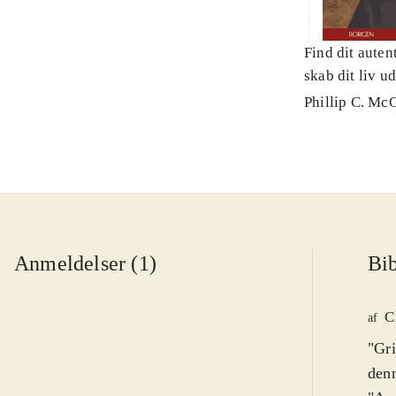
Find dit autent
skab dit liv ud
inderste kerne
Phillip C. Mc
Anmeldelser (1)
Bib
C
af
"Gri
denn