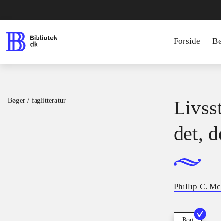
Forside
B
Bøger / faglitteratur
Livsst
det, d
Phillip C. M
Bog