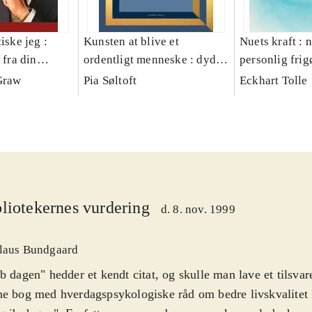
iske jeg :
Kunsten at blive et
Nuets kraft : n
 fra din
ordentligt menneske : dyder
personlig frig
og laster i liv og ledelse
Graw
Pia Søltoft
Eckhart Tolle
liotekernes vurdering
d. 8. nov. 1999
laus Bundgaard
b dagen" hedder et kendt citat, og skulle man lave et tilsva
e bog med hverdagspsykologiske råd om bedre livskvalitet