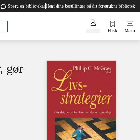
Spørg en bibliotekar
Hent dine bestillinger på dit foretrukne bibliotek
Log ind
Husk
Menu
, gør