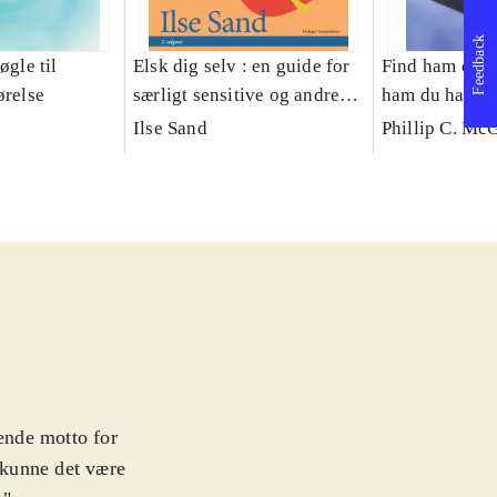
Feedback
øgle til
Elsk dig selv : en guide for
Find ham du vi
ørelse
særligt sensitive og andre
ham du har els
følsomme sjæle
kærlighedsliv
Ilse Sand
Phillip C. Mc
rende motto for
 kunne det være