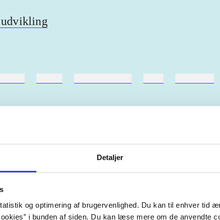
 udvikling
ebøger
ridning
hestesygdomme
vokal
sygdomme
Detaljer
Artiklerne i
handler ofte om
lorem ipsum dolor sit amet ...
Tidsskrift
s
atistik og optimering af brugervenlighed. Du kan til enhver tid æn
ookies” i bunden af siden. Du kan læse mere om de anvendte co