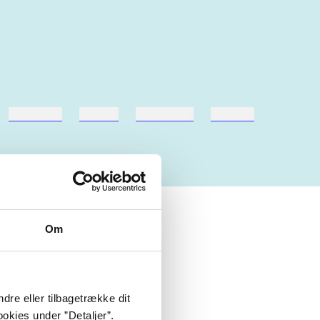
hestesport
træning
skolebøger
hesteavl
Om
dre eller tilbagetrække dit
okies under ”Detaljer”.