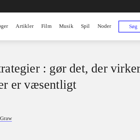
øger
Artikler
Film
Musik
Spil
Noder
Søg
rategier : gør det, der virker
er er væsentligt
cGraw