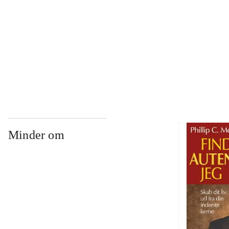
...
...
Minder om