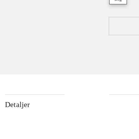
Detaljer
...
...
...
...