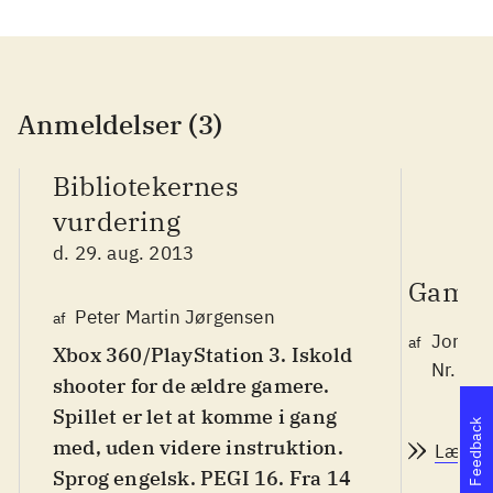
Anmeldelser (3)
Bibliotekernes
vurdering
d. 29. aug. 2013
Game 
Peter Martin Jørgensen
af
Jonas 
af
Xbox 360/PlayStation 3. Iskold
Nr. 13
shooter for de ældre gamere.
Spillet er let at komme i gang
Feedback
med, uden videre instruktion.
Læs a
Sprog engelsk. PEGI 16. Fra 14