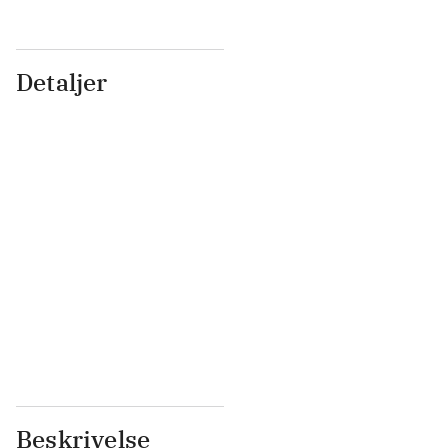
Detaljer
...
...
...
...
...
...
...
...
...
...
...
...
Beskrivelse