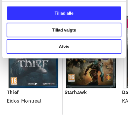
Minder om
Tillad alle
Tillad valgte
Afvis
Thief
Starhawk
Da
Eidos-Montreal
K