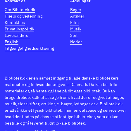
Kontakt os
Afdelinger
Lydsiden er filmisk, og især
Om Bibliotek.dk
Bøger
stemmeskuespillet fungerer
Hjælp og vejledning
Artikler
godt, og historien og
Kontakt os
Film
bipersonerne er troværdige
.
Privatlivspolitik
Musik
Leverandører
Spil
Plot- og spilmæssigt minder
English
Noder
spillet en del om James
Tilgængelighedserklæring
Cameron's Avatar
.
Lost Planet 3 er et veludført og
spændende spil der skaber en
fin spiloplevelse, dog uden at
Bibliotek.dk er en samlet indgang til alle danske bibliotekers
materialer og til hvad der udgives i Danmark. Du kan bestille
sprænge nogen skala. Mangler
materialer og så hente og låne på dit eget bibliotek. Du kan
man iskolde og ugæstfri
bruge Bibliotek.dk til at søge frem, hvad der er udgivet af bøger,
planeter i spilsamlingen er
musik, tidsskrifter, artikler, e-bøger, lydbøger osv. Bibliotek.dk
dette ikke et dårlig bud
.
er altså ikke et fysisk bibliotek, men en database og service over
hvad der findes på danske offentlige biblioteker, som du kan
bestille og få leveret til dit lokale bibliotek.