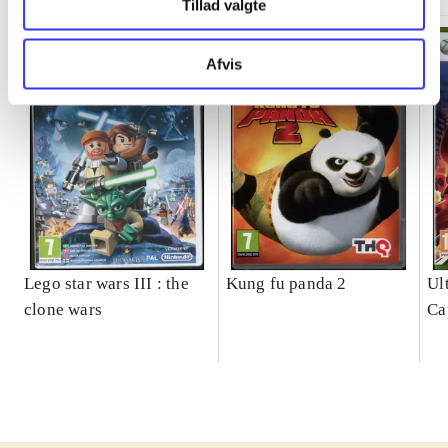
Tillad valgte
Afvis
Lego star wars III : the
Kung fu panda 2
Ul
clone wars
Ca