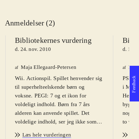
Anmeldelser (2)
Bibliotekernes vurdering
Bibli
d. 24. nov. 2010
d. 18. 
Maja Ellegaard-Petersen
Knud
af
af
Wii. Actionspil. Spillet henvender sig
PS3, X
Feedback
til superhelteelskende børn og
i Marv
voksne. PEGI: 7 og et ikon for
Hero Sq
voldeligt indhold. Børn fra 7 års
bygger
alderen kan anvende spillet. Det
nogle a
voldelige indhold, ser jeg ikke som
to vers
noget problem i forhold til denne
det er 
Læs hele vurderingen
Læs
aldersgruppe, da det er holdt i ren
Spillet