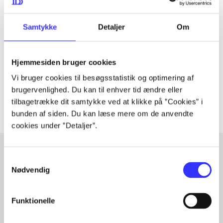
Tidsskrift
Samtykke
Detaljer
Om
Artiklen er en del af
lorem ipsum dolor sit amet ...
Hjemmesiden bruger cookies
Tidsskrift
Vi bruger cookies til besøgsstatistik og optimering af
Artiklerne i
handler ofte om
brugervenlighed. Du kan til enhver tid ændre eller
tilbagetrække dit samtykke ved at klikke på ”Cookies” i
bunden af siden. Du kan læse mere om de anvendte
cookies under ”Detaljer”.
Samtykkevalg
Nødvendig
Artikler med samme emner
Fra
Funktionelle