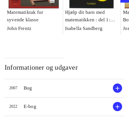
Matematiktak for
Hjælp dit barn med
Ma
syvende klasse
matematikken : del 1:
Bo
1.-6. klasse, del 2: 7.-10.
John Frentz
Isabella Sandberg
Jo
klasse
Informationer og udgaver
Bog
2007
E-bog
2022