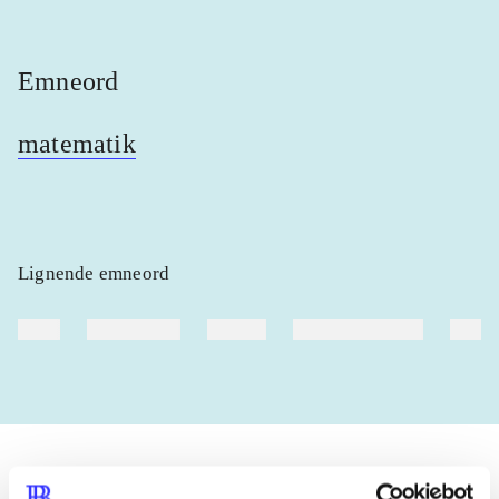
Emneord
matematik
Lignende emneord
heste
børnebøger
ridning
hestesygdomme
vokal