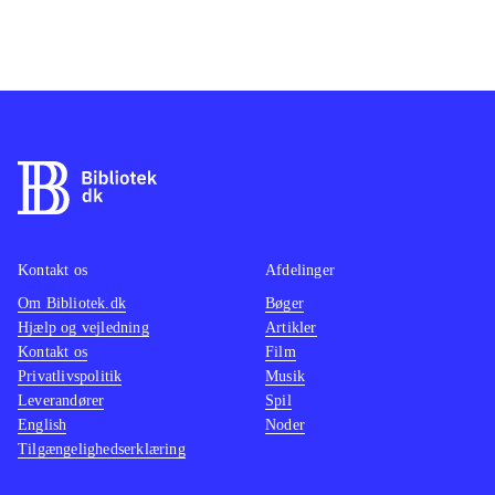
Kontakt os
Afdelinger
Om Bibliotek.dk
Bøger
Hjælp og vejledning
Artikler
Kontakt os
Film
Privatlivspolitik
Musik
Leverandører
Spil
English
Noder
Tilgængelighedserklæring