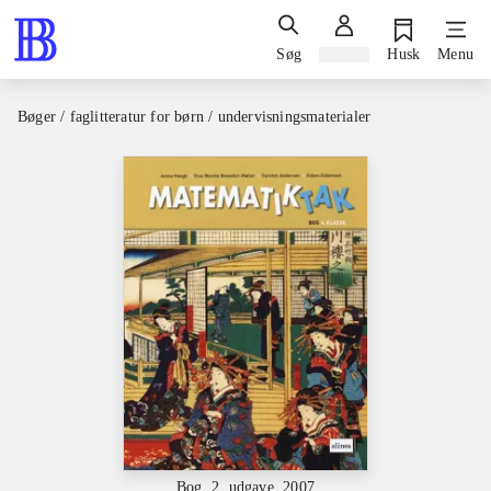
Søg
Log ind
Husk
Menu
Bøger / faglitteratur for børn / undervisningsmaterialer
Bog, 2. udgave, 2007