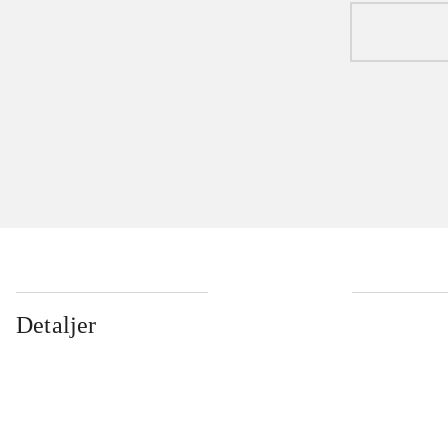
Detaljer
...
...
...
...