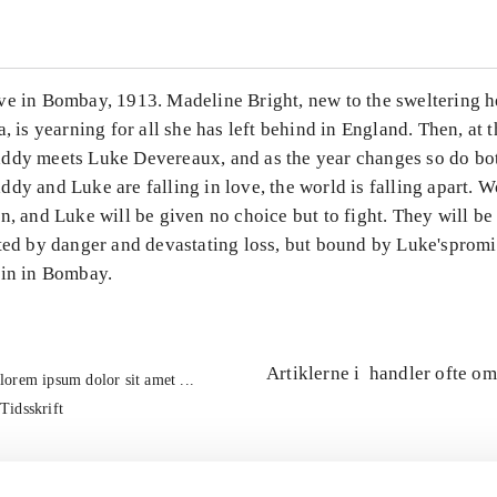
ve in Bombay, 1913. Madeline Bright, new to the sweltering h
a, is yearning for all she has left behind in England. Then, at t
ddy meets Luke Devereaux, and as the year changes so do both
dy and Luke are falling in love, the world is falling apart. W
n, and Luke will be given no choice but to fight. They will be
ted by danger and devastating loss, but bound by Luke'spromi
ain in Bombay.
Artiklerne i
handler ofte om
lorem ipsum dolor sit amet ...
Tidsskrift