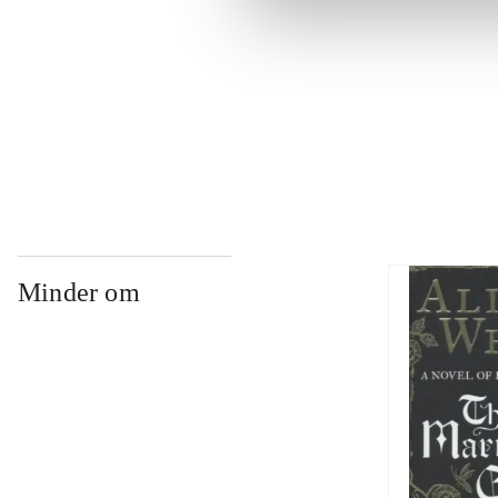
...
...
Minder om