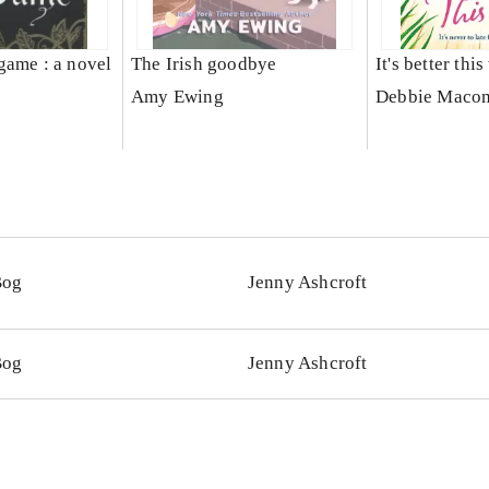
game : a novel
The Irish goodbye
It's better thi
Amy Ewing
Debbie Maco
Bog
Jenny Ashcroft
Bog
Jenny Ashcroft