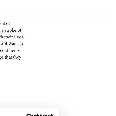
eat of
he stroke of
 their lives.
orld War I is
 continents
se that they