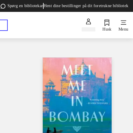
Spørg en bibliotekar
Hent dine bestillinger på dit foretrukne bibliotek
Log ind
Husk
Menu