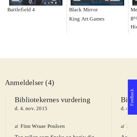
Battlefield 4
Black Mirror
Me
gr
King Art Games
Hi
Anmeldelser (4)
Feedback
Bibliotekernes vurdering
Bibli
d. 4. nov. 2015
d. 4. n
Finn Wraae Poulsen
Finn
af
af