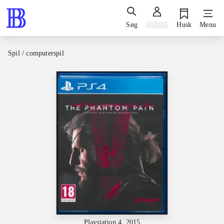
Søg
Log ind
Husk
Menu
Spil / computerspil
Playstation 4, 2015