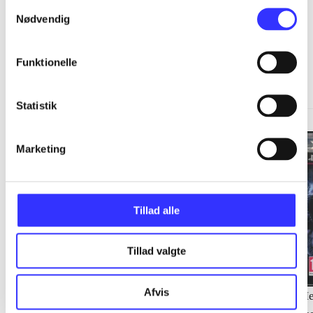
Samtykkevalg
Nødvendig
Metal gear solid-serien
Funktionelle
Gå til serien
Statistik
Marketing
Tillad alle
Tillad valgte
Afvis
Metal gear solid 4 : guns
Metal Gear Solid
Me