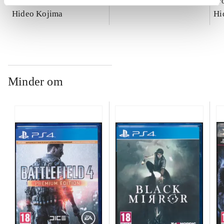
of the patriots
Hideo Kojima
gr
Hideo Kojima
Hi
Minder om