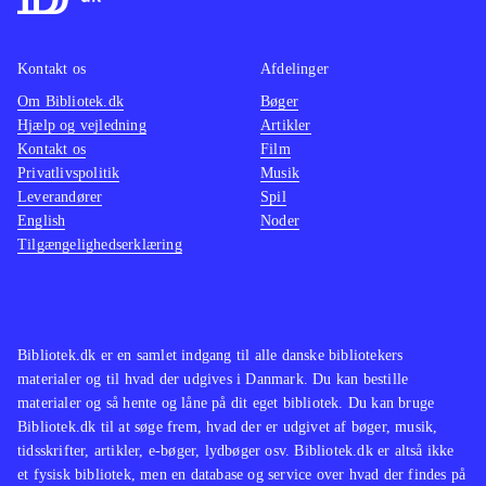
varen i form af svedige udfordringer,
velkom
som kræver omtanke og som ikke
invite
kan klares ved at plaffe løs til højre
spænde
Kontakt os
Afdelinger
og venstre. Spillet har en PEGI på 18
histori
Om Bibliotek.dk
Bøger
og egner sig til et voksent publikum
lille b
Hjælp og vejledning
Artikler
Kontakt os
fra 15 år og opefter. Ikoner for vold
Film
giver 
Privatlivspolitik
Musik
og grimt sprog
.
som har
Leverandører
Spil
Spillet minder naturligt nok om
begynd
English
Noder
forgængeren, men også Tom Clancy's
voldso
Tilgængelighedserklæring
Splinter cell-serien bør nævnes i
magtes
samme åndedrag
.
for vol
Lignen
Bibliotek.dk er en samlet indgang til alle danske bibliotekers
cell-se
materialer og til hvad der udgives i Danmark. Du kan bestille
kvalite
materialer og så hente og låne på dit eget bibliotek. Du kan bruge
Bibliotek.dk til at søge frem, hvad der er udgivet af bøger, musik,
tidsskrifter, artikler, e-bøger, lydbøger osv. Bibliotek.dk er altså ikke
et fysisk bibliotek, men en database og service over hvad der findes på