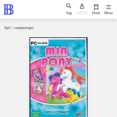
Søg
Log ind
Husk
Menu
Spil / computerspil