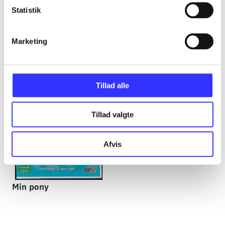
Min pony kollektionskasse
Statistik
Gå til serien
Marketing
Tillad alle
Tillad valgte
Afvis
Min pony