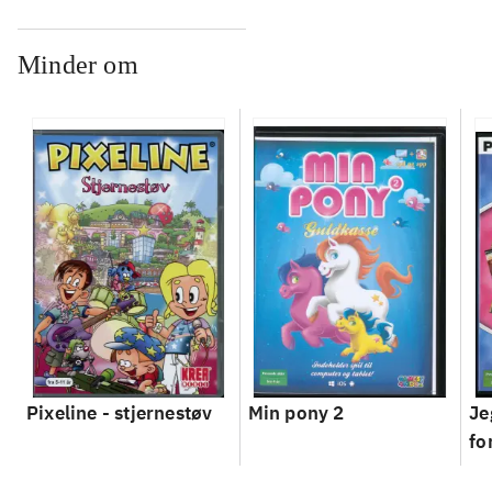
Minder om
Pixeline - stjernestøv
Min pony 2
Je
fo