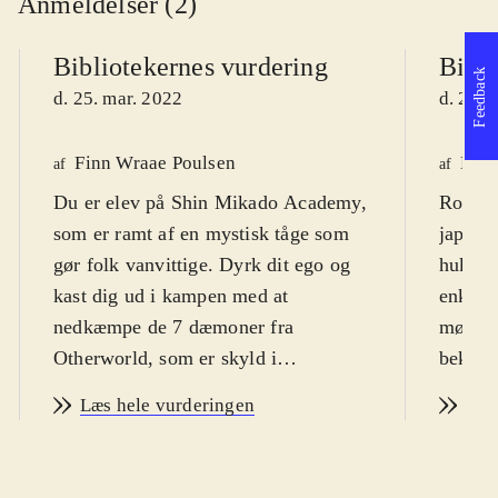
Anmeldelser (2)
Bibliotekernes vurdering
Bibli
Feedback
d. 25. mar. 2022
d. 25. 
Finn Wraae Poulsen
Mart
af
af
Du er elev på Shin Mikado Academy,
Rollesp
som er ramt af en mystisk tåge som
japans
gør folk vanvittige. Dyrk dit ego og
hukom
kast dig ud i kampen med at
enkelte
nedkæmpe de 7 dæmoner fra
møder,
Otherworld, som er skyld i
bekæmp
problemerne. Fra 12 år
.
den my
Læs hele vurderingen
Læs
Monark er et japansk RPG, hvor man
gennem
tager rollen som en elev på Shin
lide J
Mikado Academy, der lider af
Spillet