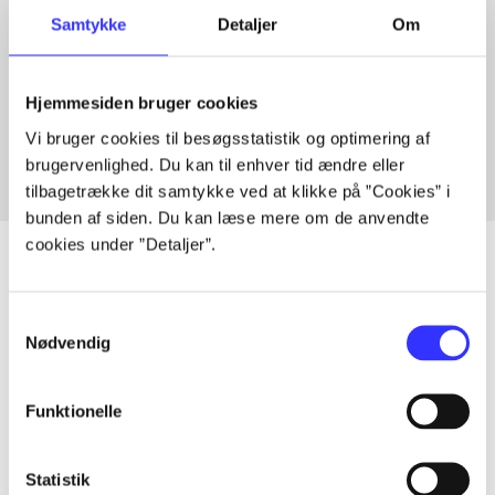
Samtykke
Detaljer
Om
Artikler med samme emner
Hjemmesiden bruger cookies
Fra
Vi bruger cookies til besøgsstatistik og optimering af
brugervenlighed. Du kan til enhver tid ændre eller
tilbagetrække dit samtykke ved at klikke på ”Cookies” i
bunden af siden. Du kan læse mere om de anvendte
cookies under ”Detaljer”.
Samtykkevalg
Artikler
Nødvendig
Alle registrerede artikler fordelt på udgivelser
Funktionelle
...
Statistik
...