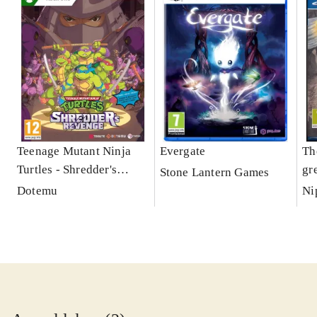
Teenage Mutant Ninja
Evergate
Th
Turtles - Shredder's
gr
Stone Lantern Games
revenge
Dotemu
Ni