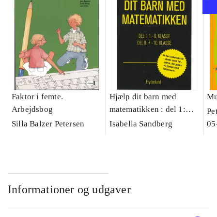
Faktor i femte.
Hjælp dit barn med
Mu
Arbejdsbog
matematikken : del 1:
Pe
1.-6. klasse, del 2: 7.-10.
Silla Balzer Petersen
Isabella Sandberg
05
klasse
Informationer og udgaver