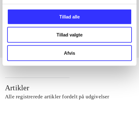
Artikler med samme emner
Tillad alle
Fra
Tillad valgte
Afvis
Artikler
Alle registrerede artikler fordelt på udgivelser
...
...