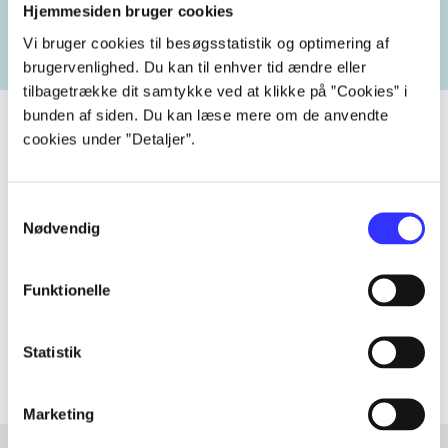
heste
børnebøger
ridning
hestesygdomme
vokal
Hjemmesiden bruger cookies
Vi bruger cookies til besøgsstatistik og optimering af
brugervenlighed. Du kan til enhver tid ændre eller
tilbagetrække dit samtykke ved at klikke på ”Cookies” i
bunden af siden. Du kan læse mere om de anvendte
cookies under ”Detaljer”.
Tidsskrift
Samtykkevalg
Artiklen er en del af
Nødvendig
lorem ipsum dolor sit amet ...
Funktionelle
Tidsskrift
Artiklerne i
handler ofte om
Statistik
Marketing