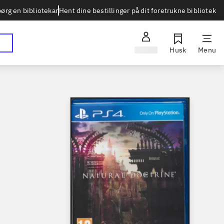
Hent dine bestillinger på dit foretrukne bibliotek
ørg en bibliotekar
Log ind
Husk
Menu