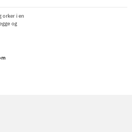
 orker i en
lægge og
 om