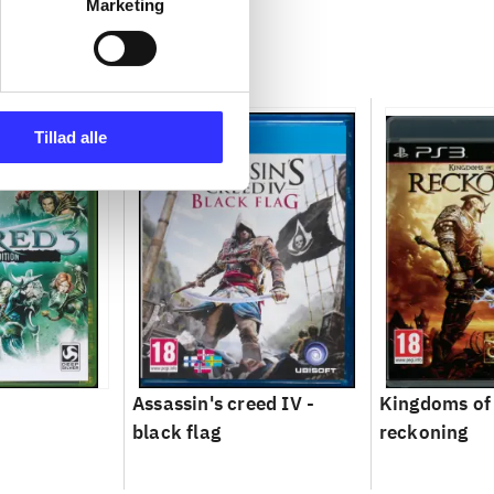
Marketing
Tillad alle
Assassin's creed IV -
Kingdoms of
black flag
reckoning