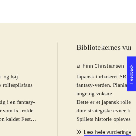
Bibliotekernes vurd
Finn Christiansen
af
Feedback
et og høj
Japansk turbaseret SRPG.
 rollespilsfans
fantasy-verden. Planlæg d
unge og voksne
.
ig i en fantasy-
Dette er et japansk rolle
 som fx trolde
dine strategiske evner ti
on kaldet Feste.
Spillets historie opleves 
e sig inden for
ledsaget af de to kvindeli
Læs hele vurderingen