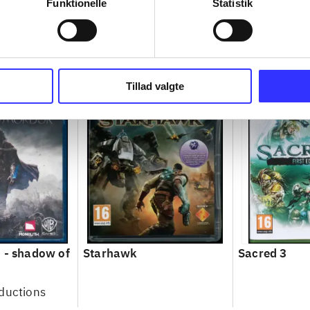
Funktionelle
Statistik
Tillad valgte
 - shadow of
Starhawk
Sacred 3
ductions