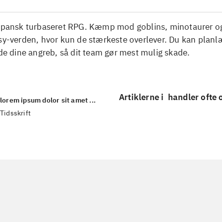
Japansk turbaseret RPG. Kæmp mod goblins, minotaurer og
asy-verden, hvor kun de stærkeste overlever. Du kan plan
dine angreb, så dit team gør mest mulig skade.
Artiklerne i
handler ofte
lorem ipsum dolor sit amet ...
Tidsskrift