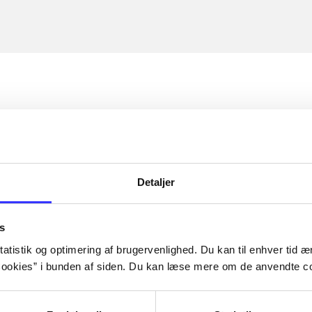
Detaljer
s
atistik og optimering af brugervenlighed. Du kan til enhver tid æn
ookies” i bunden af siden. Du kan læse mere om de anvendte co