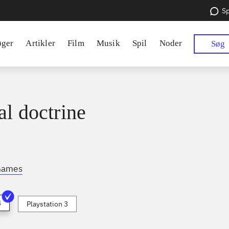
Sp
øger
Artikler
Film
Musik
Spil
Noder
Søg
al doctrine
Games
4
Playstation 3