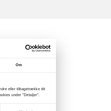
Om
dre eller tilbagetrække dit
okies under ”Detaljer”.