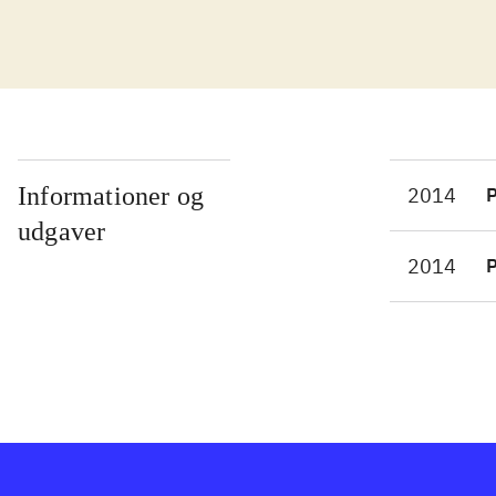
en b
kist
som 
tank
Spil
øvel
kamp
Informationer og
2014
P
kamp
udgaver
bege
2014
P
spil
spr
"Fir
doct