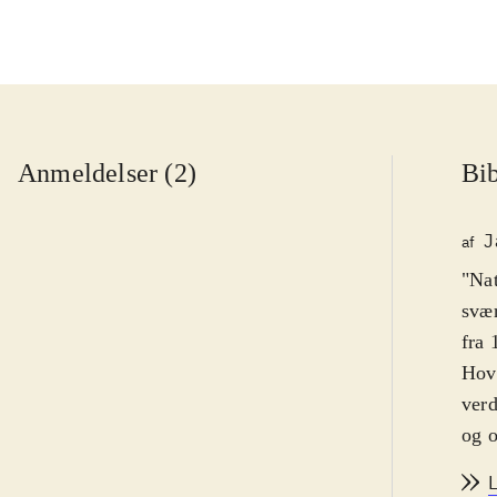
Anmeldelser (2)
Bib
J
af
"Nat
svær
fra 
Hove
verd
og o
Kamp