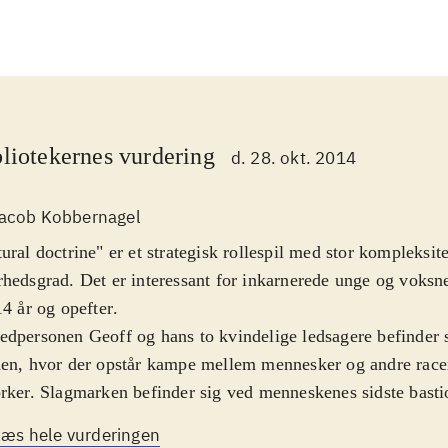
liotekernes vurdering
d. 28. okt. 2014
acob Kobbernagel
ural doctrine" er et strategisk rollespil med stor kompleksit
hedsgrad. Det er interessant for inkarnerede unge og voksne
14 år og opefter
.
dpersonen Geoff og hans to kvindelige ledsagere befinder s
en, hvor der opstår kampe mellem mennesker og andre racer
rker. Slagmarken befinder sig ved menneskenes sidste basti
ene er turbaserede og karaktererne kan ved hvert træk flytt
Læs hele vurderingen