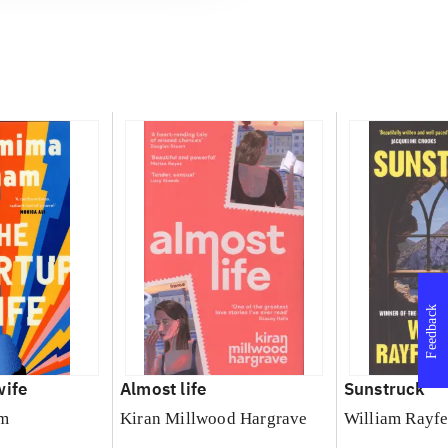
Feedback
wife
Almost life
Sunstruck
m
Kiran Millwood Hargrave
William Rayfe