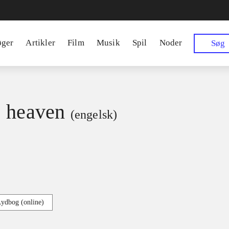
øger
Artikler
Film
Musik
Spil
Noder
Søg
 heaven
(engelsk)
Lydbog (online)