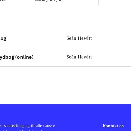
Bog
Seán Hewitt
ydbog (online)
Seán Hewitt
Kontakt os
en samlet indgang til alle danske