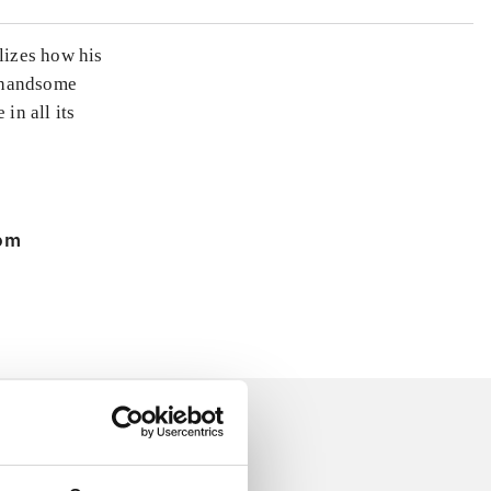
lizes how his
, handsome
in all its
 om