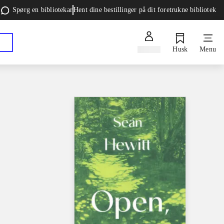
Spørg en bibliotekar
Hent dine bestillinger på dit foretrukne bibliotek
Log ind
Husk
Menu