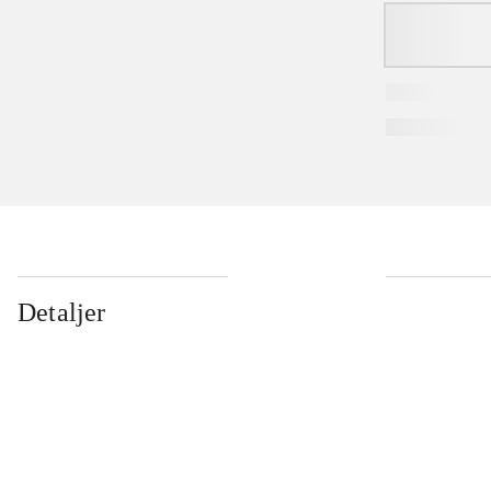
Detaljer
...
...
...
...