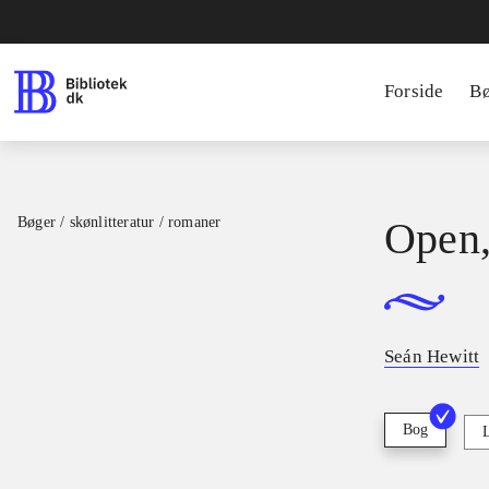
Forside
B
Bøger / skønlitteratur / romaner
Open,
Seán Hewitt
Bog