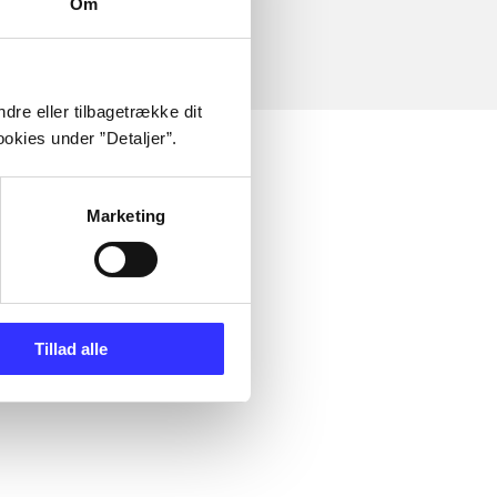
Om
dre eller tilbagetrække dit
okies under ”Detaljer”.
Marketing
Tillad alle