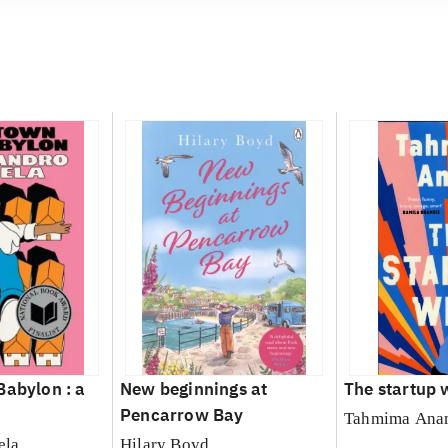
Babylon : a
New beginnings at
The startup 
Pencarrow Bay
Tahmima Ana
ela
Hilary Boyd