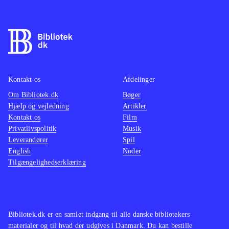
mild og ublodig form. Dér hvor
illusionen knækker, og dette i stedet
bliver til en frustrerende oplevelse, er
i styringen. Man er i kraft af den
upræcise styring ekstremt
fumlefingret, hvilket gør løsningen af
Kontakt os
Afdelinger
de ret komplicerede puzzles endnu
Om Bibliotek.dk
Bøger
Hjælp og vejledning
Artikler
sværere. Ligeledes er det held og
Kontakt os
Film
tilfældigheder der afgør, om et møde
Privatlivspolitik
Musik
med et genfærd ender godt eller
Leverandører
Spil
skidt. Langt oftest dør man i kluntede
English
Noder
Tilgængelighedserklæring
forsøg på at bevæge sig i sikkerhed.
Det ender med at være en grusomt
frustrerende omgang, hvor det er
umuligt at leve sig ind i horror-
Bibliotek.dk er en samlet indgang til alle danske bibliotekers
universet. Uhyggen kan magtes fra
materialer og til hvad der udgives i Danmark. Du kan bestille