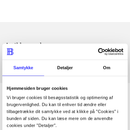
Artikler med samme emner
Fra
Samtykke
Detaljer
Om
Hjemmesiden bruger cookies
Vi bruger cookies til besøgsstatistik og optimering af
brugervenlighed. Du kan til enhver tid ændre eller
Artikler
tilbagetrække dit samtykke ved at klikke på ”Cookies” i
bunden af siden. Du kan læse mere om de anvendte
Alle registrerede artikler fordelt på udgivelser
cookies under ”Detaljer”.