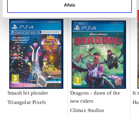
Afvis
Smash hit plunder
Dragons - dawn of the
It
new riders
Triangular Pixels
Ha
Climax Studios