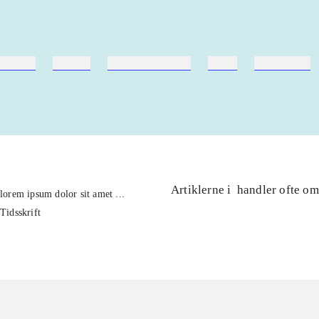
ebøger
ridning
hestesygdomme
vokal
sygdomme
Artiklerne i
handler ofte om
lorem ipsum dolor sit amet ...
Tidsskrift