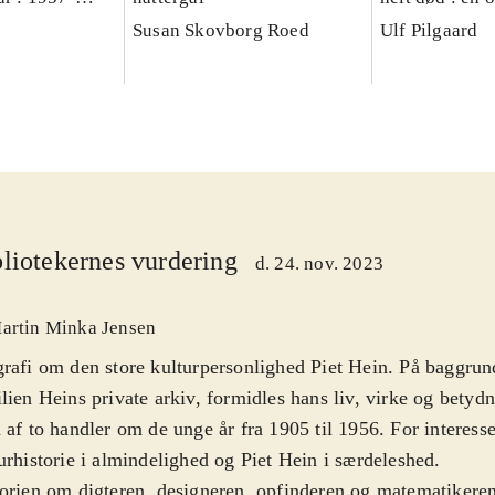
fortælling om 
Susan Skovborg Roed
Ulf Pilgaard
liotekernes vurdering
d. 24. nov. 2023
artin Minka Jensen
rafi om den store kulturpersonlighed Piet Hein. På baggrund
lien Heins private arkiv, formidles hans liv, virke og betydn
 af to handler om de unge år fra 1905 til 1956. For interesse
urhistorie i almindelighed og Piet Hein i særdeleshed
.
orien om digteren, designeren, opfinderen og matematikeren