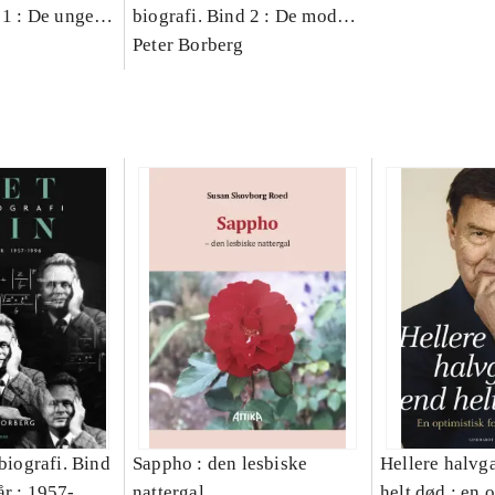
 1 : De unge år
biografi. Bind 2 : De modne
år : 1957-1996
Peter Borberg
 biografi. Bind
Sappho : den lesbiske
Hellere halv
år : 1957-
nattergal
helt død : en 