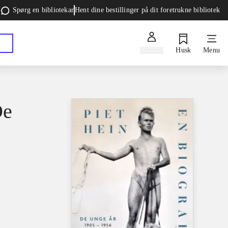
Spørg en bibliotekar
Hent dine bestillinger på dit foretrukne bibliotek
Log ind
Husk
Menu
De