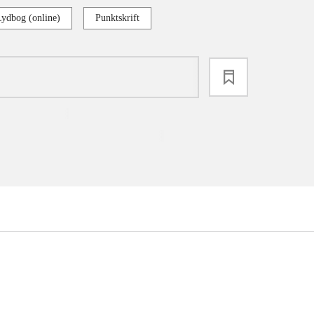
Lydbog (online)
Punktskrift
loading
...
...
...
...
...