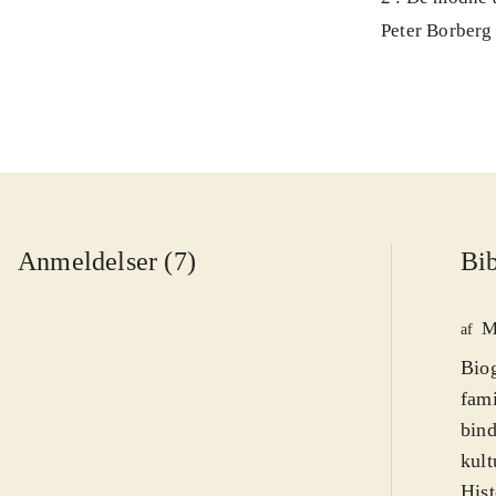
1996
Peter Borberg
Anmeldelser (7)
Bib
M
af
Biog
fami
bind
kult
Hist