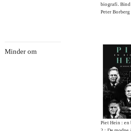
biografi. Bind
: 1905-1956
Peter Borberg
Minder om
Piet Hein : en
2 : De modne 