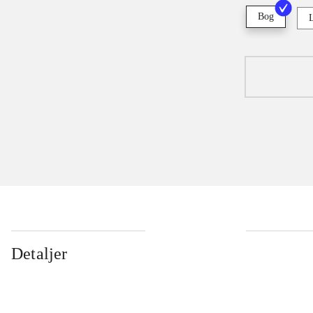
Bog
Detaljer
...
...
...