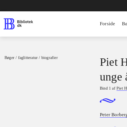
Forside
B
Bøger / faglitteratur / biografier
Piet H
unge 
Bind 1 af
Piet H
Peter Borber