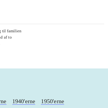
 til familien
d af to
i
rne
1940'erne
1950'erne