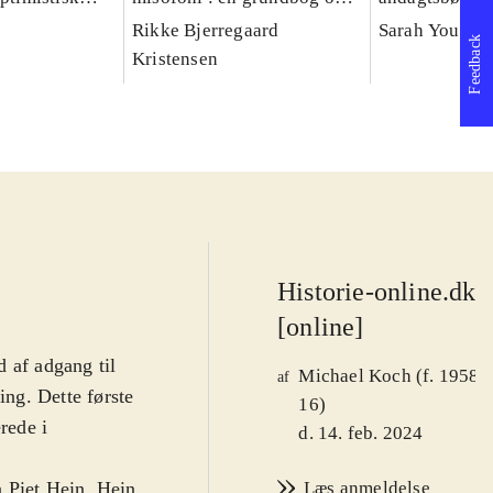
livet
udredning, rådgivning og
glæde og håb
Rikke Bjerregaard
Sarah Young
Feedback
behandling
Kristensen
Historie-online.dk
[online]
 af adgang til
Michael Koch (f. 1958-
af
ing. Dette første
16)
rede i
d. 14. feb. 2024
 Piet Hein. Hein
Læs anmeldelse