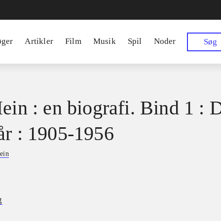
øger
Artikler
Film
Musik
Spil
Noder
Søg
ein : en biografi. Bind 1 : 
år : 1905-1956
ein
g