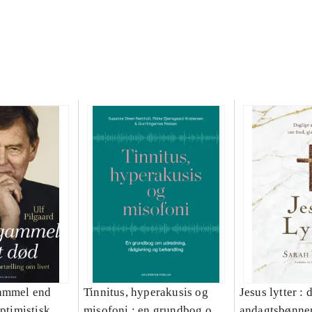
gammel end
Tinnitus, hyperakusis og
Jesus lytter : 
optimistisk
misofoni : en grundbog om
andagtsbønner