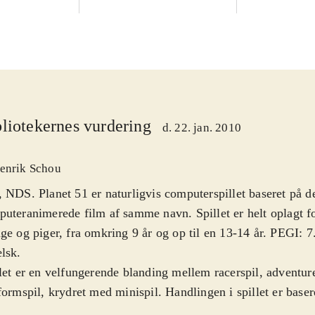
liotekernes vurdering
d. 22. jan. 2010
enrik Schou
 NDS. Planet 51 er naturligvis computerspillet baseret på d
uteranimerede film af samme navn. Spillet er helt oplagt f
ge og piger, fra omkring 9 år og op til en 13-14 år. PEGI: 7
elsk
.
let er en velfungerende blanding mellem racerspil, adventur
formspil, krydret med minispil. Handlingen i spillet er base
lmen og følger astronauten Chuck's forsøg på at komme hjem 