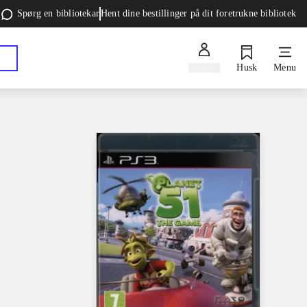
Spørg en bibliotekar
Hent dine bestillinger på dit foretrukne bibliotek
Log ind
Husk
Menu