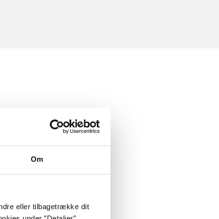
Om
dre eller tilbagetrække dit
okies under ”Detaljer”.