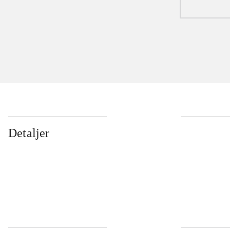
Detaljer
...
...
...
...