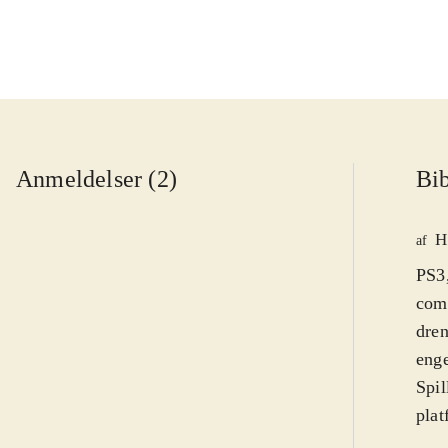
Anmeldelser (2)
Bib
H
af
PS3,
comp
dren
eng
Spil
plat
i fi