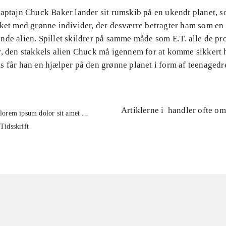
aptajn Chuck Baker lander sit rumskib på en ukendt planet, s
lket med grønne individer, der desværre betragter ham som en
nde alien. Spillet skildrer på samme måde som E.T. alle de p
r, den stakkels alien Chuck må igennem for at komme sikkert 
s får han en hjælper på den grønne planet i form af teenaged
Artiklerne i
handler ofte om
lorem ipsum dolor sit amet ...
Tidsskrift