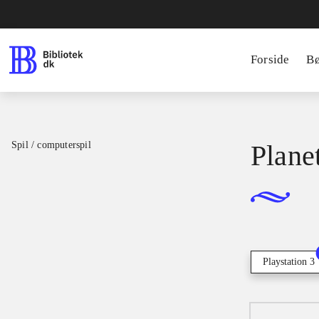
Forside
B
Spil / computerspil
Plane
Playstation 3