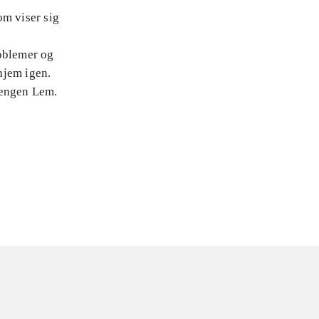
om viser sig
roblemer og
hjem igen.
rengen Lem.