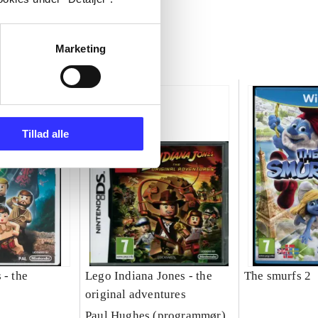
Marketing
Tillad alle
 - the
Lego Indiana Jones - the
The smurfs 2
original adventures
Paul Hughes (programmør)