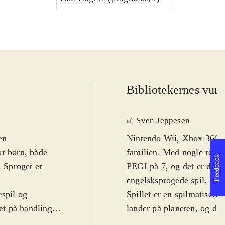
Bibliotekernes vurd
Sven Jeppesen
af
en
Nintendo Wii, Xbox 360. P
or børn, både
familien. Med nogle ret u
Feedback
. Sproget er
PEGI på 7, og det er da no
engelsksprogede spil. Derf
espil og
Spillet er en spilmatiseri
ret på handlingen
lander på planeten, og den
til Jorden efter
invasionsflag. Men opdage