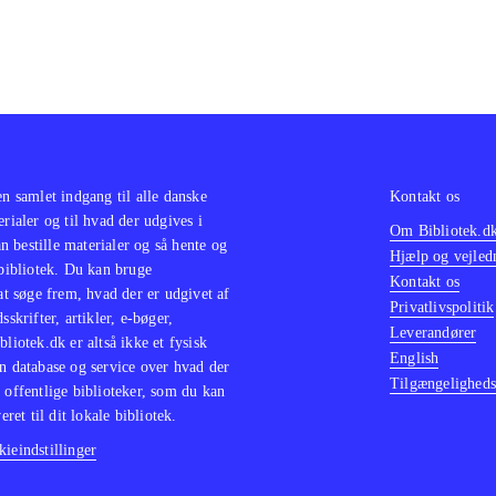
en samlet indgang til alle danske
Kontakt os
erialer og til hvad der udgives i
Om Bibliotek.d
 bestille materialer og så hente og
Hjælp og vejled
 bibliotek. Du kan bruge
Kontakt os
 at søge frem, hvad der er udgivet af
Privatlivspolitik
sskrifter, artikler, e-bøger,
Leverandører
bliotek.dk er altså ikke et fysisk
English
n database og service over hvad der
Tilgængeligheds
 offentlige biblioteker, som du kan
eret til dit lokale bibliotek.
ieindstillinger