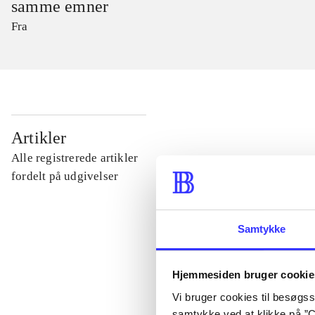
samme emner
Fra
...
Artikler
Alle registrerede artikler
...
fordelt på udgivelser
...
Samtykke
...
Hjemmesiden bruger cookie
Vi bruger cookies til besøgsst
...
samtykke ved at klikke på ”C