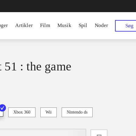
øger
Artikler
Film
Musik
Spil
Noder
Søg
t 51 : the game
Xbox 360
Wii
Nintendo ds