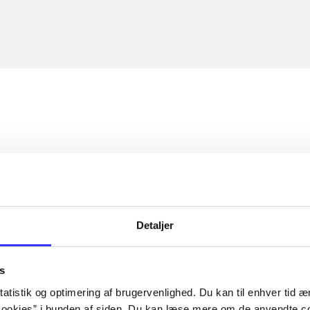
Detaljer
s
atistik og optimering af brugervenlighed. Du kan til enhver tid æn
ookies” i bunden af siden. Du kan læse mere om de anvendte co