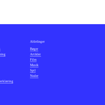
Afdelinger
k
Bøger
ning
Artikler
Film
Musik
Spil
Noder
erklæring