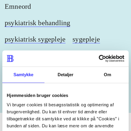
Emneord
psykiatrisk behandling
psykiatrisk sygepleje
sygepleje
Lignende emneord
Samtykke
Detaljer
Om
heste
børnebøger
ridning
hestesygdomme
vo
Hjemmesiden bruger cookies
Vi bruger cookies til besøgsstatistik og optimering af
brugervenlighed. Du kan til enhver tid ændre eller
tilbagetrække dit samtykke ved at klikke på ”Cookies” i
bunden af siden. Du kan læse mere om de anvendte