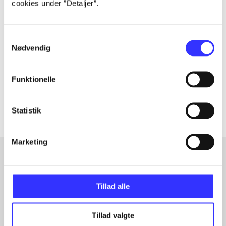
cookies under ”Detaljer”.
Tidsskrift
Artiklen er en del af
Samtykkevalg
Nødvendig
lorem ipsum dolor sit amet ...
Tidsskrift
Funktionelle
Artiklerne i
handler ofte om
Statistik
Marketing
Artikler med samme emner
Tillad alle
Fra
Tillad valgte