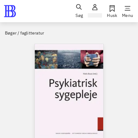
Søg
Log ind
Husk
Menu
Bøger / faglitteratur