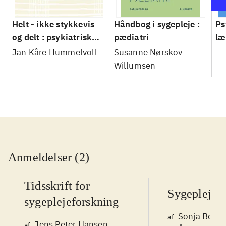
Helt - ikke stykkevis
Håndbog i sygepleje :
Ps
og delt : psykiatrisk
pædiatri
læ
sygepleje og psykisk
sy
Jan Kåre Hummelvoll
Susanne Nørskov
sundhed
Willumsen
Anmeldelser (2)
Tidsskrift for
Sygeplejer
sygeplejeforskning
Sonja Bech
af
Jens Peter Hansen
af