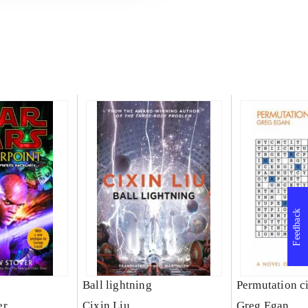
Feedback
Ball lightning
Permutation ci
er
Cixin Liu
Greg Egan