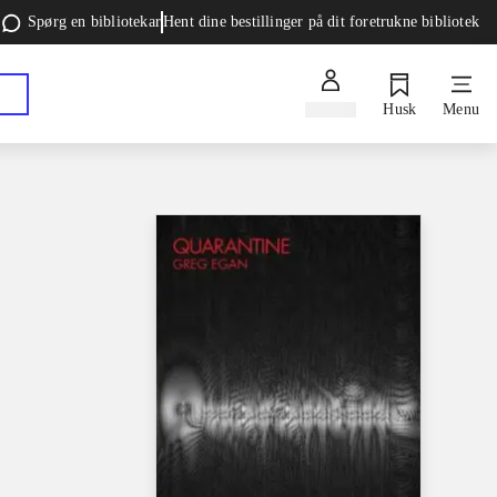
Spørg en bibliotekar
Hent dine bestillinger på dit foretrukne bibliotek
Log ind
Husk
Menu