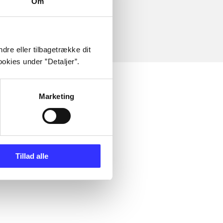
Om
dre eller tilbagetrække dit
okies under ”Detaljer”.
Marketing
Tillad alle