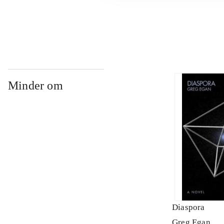
...
Minder om
Diaspora
Greg Egan