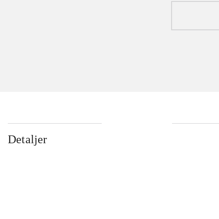
Detaljer
...
...
...
...