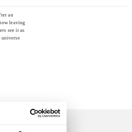
fter an
 now leaving
rs see it as
e universe