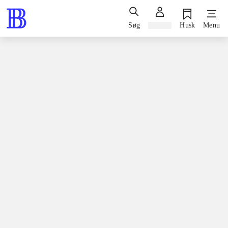
Søg
Log ind
Husk
Menu
Spil / computerspil
Playstation 3, Ny udgave 2017, 2017