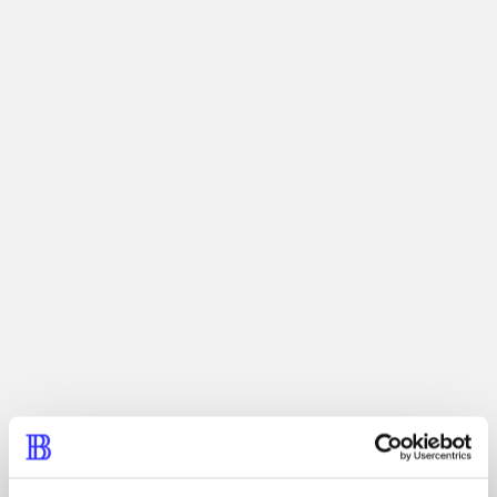
Artikler med samme emner
Fra
Artikler
Alle registrerede artikler fordelt på udgivelser
...
...