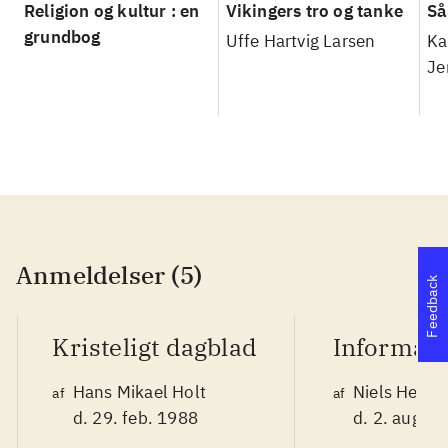
Religion og kultur : en
Vikingers tro og tanke
Så
grundbog
Uffe Hartvig Larsen
Ka
Je
Anmeldelser (5)
Feedback
Kristeligt dagblad
Informati
Hans Mikael Holt
Niels Henri
af
af
d. 29. feb. 1988
d. 2. aug. 1