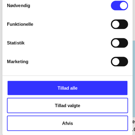
Nødvendig
Religion fra Borgen
Funktionelle
Gå til serien
Statistik
Marketing
Tillad alle
Tillad valgte
Naturens hævn : en
Hellenismen : jordiske
Re
Afvis
debatbog om religion
og himmelske tekster
C.