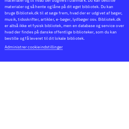
materialer og til hvad der udgives i Danmark. Du kan bestille
materialer og så hente og låne på dit eget bibliotek. Du kan
bruge Bibliotek.dk til at søge frem, hvad der er udgivet af bøger,
musik, tidsskrifter, artikler, e-bøger, lydbøger osv. Bibliotek.dk
er altså ikke et fysisk bibliotek, men en database og service over
hvad der findes på danske offentlige biblioteker, som du kan
bestille og få leveret til dit lokale bibliotek.
Administrer cookieindstillinger