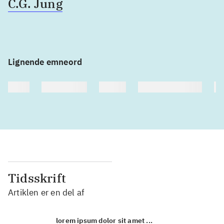
C.G. Jung
Lignende emneord
heste
børnebøger
ridning
hestesygdomme
vo
Tidsskrift
Artiklen er en del af
lorem ipsum dolor sit amet ...