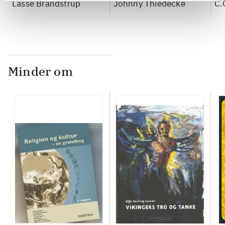
Lasse Brandstrup
Johnny Thiedecke
re
C.
Minder om