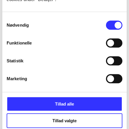
...
Samtykkevalg
Nødvendig
...
Funktionelle
...
Statistik
...
Marketing
Tillad alle
Minder om
Tillad valgte