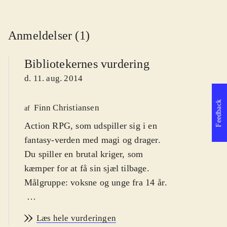
Anmeldelser (1)
Bibliotekernes vurdering
d. 11. aug. 2014
Feedback
Finn Christiansen
af
Action RPG, som udspiller sig i en
fantasy-verden med magi og drager.
Du spiller en brutal kriger, som
kæmper for at få sin sjæl tilbage.
Målgruppe: voksne og unge fra 14 år
.
Tredje del i Risen-serien, som
Læs hele vurderingen
startede i 2009. Handlingen er tilbage