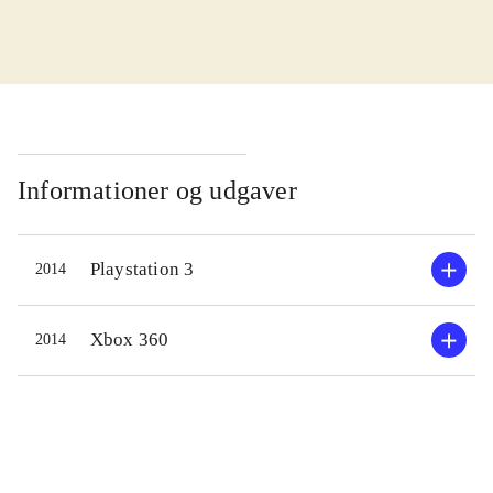
i den mere traditionelle fantasy,
fremfor at fortsætte pirat-eventyret
fra seriens forrige spil. Undervejs i
handlingen skal man kæmpe mod
andre krigere, troldmænd og
overnaturlige væsner. Gennem kamp
Informationer og udgaver
tjener man XP, som kan bruges til
opgradering af evner. Historien leder
Playstation 3
2014
også helten på sporet af skjulte
skatte, så man kan opgradere sit
udstyr. Handlingen er til dels åben,
Xbox 360
2014
så man fx selv vælger hvilke
allierede man ønsker, hvilket har
indvirkning på heltens egenskaber.
Sproget er engelsk
.
Historien er ganske udmærket, men