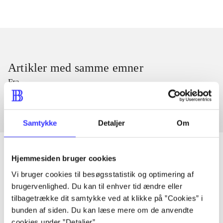
Artikler med samme emner
Fra
Samtykke
Detaljer
Om
Hjemmesiden bruger cookies
Vi bruger cookies til besøgsstatistik og optimering af
Artikler
brugervenlighed. Du kan til enhver tid ændre eller
Alle registrerede artikler fordelt på udgivelser
tilbagetrække dit samtykke ved at klikke på ”Cookies” i
bunden af siden. Du kan læse mere om de anvendte
cookies under ”Detaljer”.
...