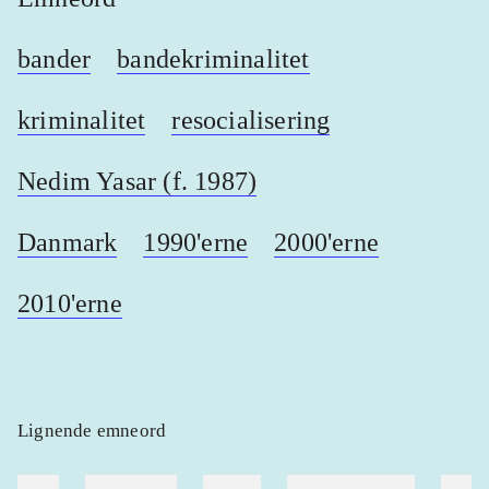
bander
bandekriminalitet
kriminalitet
resocialisering
Nedim Yasar (f. 1987)
Danmark
1990'erne
2000'erne
2010'erne
Lignende emneord
heste
børnebøger
ridning
hestesygdomme
vokal