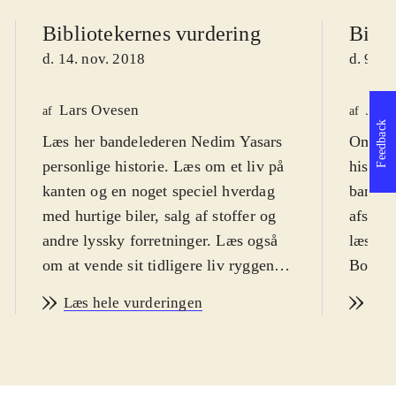
Bibliotekernes vurdering
Bibli
d. 14. nov. 2018
d. 9. m
Lars Ovesen
Jytt
af
af
Feedback
Læs her bandelederen Nedim Yasars
Omskre
personlige historie. Læs om et liv på
histor
kanten og en noget speciel hverdag
bandemi
med hurtige biler, salg af stoffer og
afslut
andre lyssky forretninger. Læs også
læsesv
om at vende sit tidligere liv ryggen
Bogen 
og om at på at starte på en frisk. For
liv i b
Læs hele vurderingen
Læs
dem der gerne læser danske
fik ek
kriminalbiografier
.
det eft
Scenen sættes i slut halvfemsernes
bogen 
Ballerup hvor Nedim startede sin
har et 