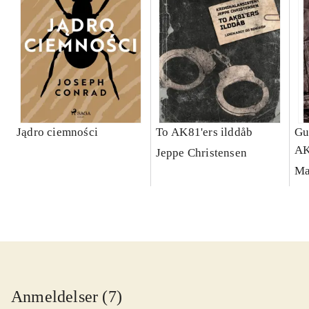
Jądro ciemności
To AK81'ers ilddåb
Gu
A
Jeppe Christensen
Ma
Anmeldelser (7)