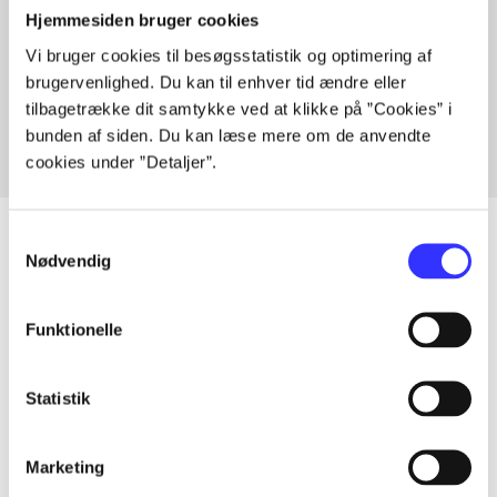
Hjemmesiden bruger cookies
Artikler med samme emner
Vi bruger cookies til besøgsstatistik og optimering af
brugervenlighed. Du kan til enhver tid ændre eller
Fra
tilbagetrække dit samtykke ved at klikke på ”Cookies” i
bunden af siden. Du kan læse mere om de anvendte
cookies under ”Detaljer”.
Samtykkevalg
Nødvendig
Artikler
Funktionelle
Alle registrerede artikler fordelt på udgivelser
Statistik
...
Marketing
...