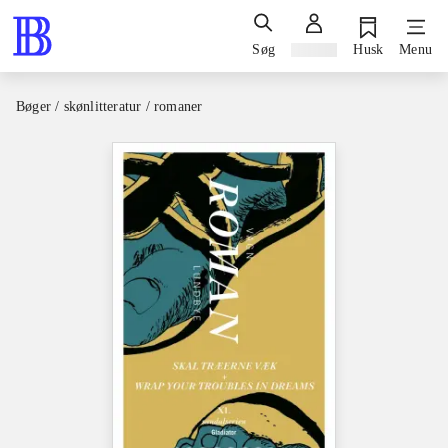
Søg
Log ind
Husk
Menu
Bøger / skønlitteratur / romaner