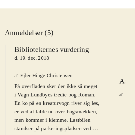
Anmeldelser (5)
Bibliotekernes vurdering
d. 19. dec. 2018
Ejler Hinge Christensen
af
Aarhu
På overfladen sker der ikke så meget
i Vagn Lundbyes tredie bog Roman.
Per 
af
d. 1
En ko på en kreaturvogn river sig løs,
er ved at falde ud over bagsmækken,
men kommer i klemme. Lastbilen
standser på parkeringspladsen ved en