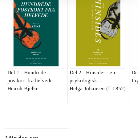
Del 1 -
Hundrede
Del 2 -
Hinsides : en
De
postkort fra helvede
psykologisk
In
Henrik Bjelke
Redegjørelse
Helga Johansen (f. 1852)