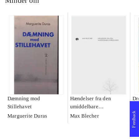
Minder om
Dæmning mod
Hændelser fra den
Dr
Stillehavet
umiddelbare
Li
Feedback
uvirkelighed
Marguerite Duras
Max Blecher
19