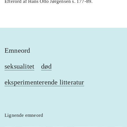
Efterord af Hans Otto Jørgensen s. 177-89.
Emneord
seksualitet
død
eksperimenterende litteratur
Lignende emneord