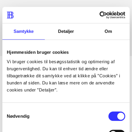
Artikler med samme emner
Fra
Samtykke
Detaljer
Om
Hjemmesiden bruger cookies
Vi bruger cookies til besøgsstatistik og optimering af
brugervenlighed. Du kan til enhver tid ændre eller
tilbagetrække dit samtykke ved at klikke på ”Cookies” i
bunden af siden. Du kan læse mere om de anvendte
Artikler
cookies under ”Detaljer”.
Alle registrerede artikler fordelt på udgivelser
...
Samtykkevalg
Nødvendig
...