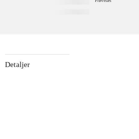
Prøvelæs
Detaljer
...
...
...
...
...
...
...
...
...
...