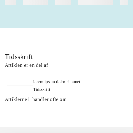
heste
børnebøger
ridning
hestesygdomme
vokal
Tidsskrift
Artiklen er en del af
lorem ipsum dolor sit amet ...
Tidsskrift
Artiklerne i
handler ofte om