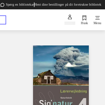
Spørg en bibliotekar
Hent dine bestillinger på dit foretrukne bibliotek
Log ind
Husk
Menu