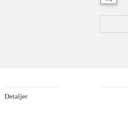
Detaljer
...
...
...
...