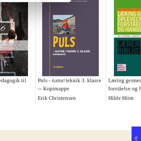
dagogik til
Puls - natur/teknik 3. klasse
Læring gennem
-- Kopimappe
forståelse og 
studiebog i di
Erik Christensen
Hilde Hiim