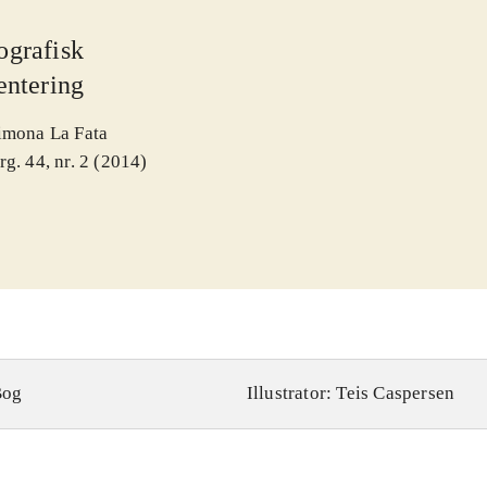
ografisk
entering
imona La Fata
rg. 44, nr. 2 (2014)
Bog
Illustrator: Teis Caspersen