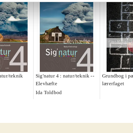
natur/teknik
Sig'natur 4 : natur/teknik --
Grundbog i pæ
Elevhæfte
lærerfaget
Ida Toldbod