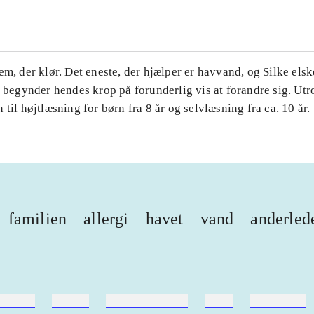
em, der klør. Det eneste, der hjælper er havvand, og Silke el
t begynder hendes krop på forunderlig vis at forandre sig. Utro
 til højtlæsning for børn fra 8 år og selvlæsning fra ca. 10 år.
familien
allergi
havet
vand
anderled
ebøger
ridning
hestesygdomme
vokal
sygdomme