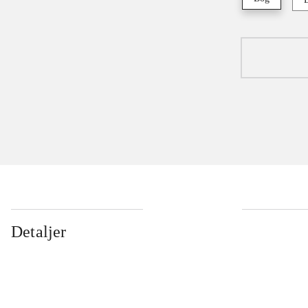
Detaljer
...
...
...
...