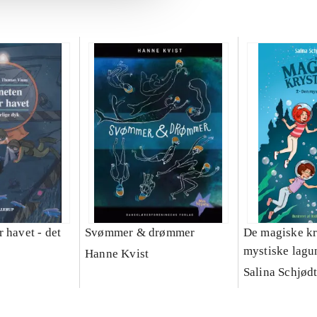
 havet - det
Svømmer & drømmer
De magiske kry
mystiske lagu
Hanne Kvist
Salina Schjød