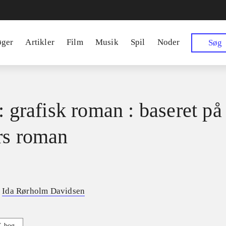
øger
Artikler
Film
Musik
Spil
Noder
Søg
: grafisk roman : baseret på
rs roman
,
Ida Rørholm Davidsen
E-bog