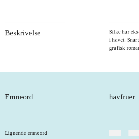
Beskrivelse
Silke har eks
i havet. Snar
grafisk roman
Emneord
havfruer
Lignende emneord
heste
børn