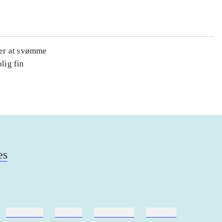
sker at svømme
lig fin
es
hestesport
træning
skolebøger
hesteavl