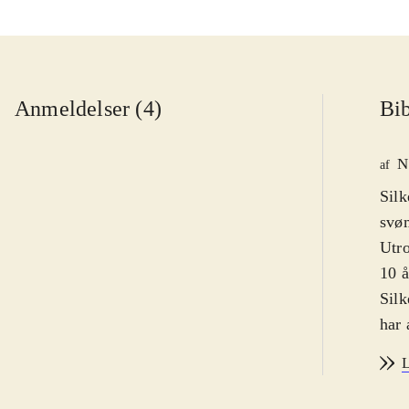
Anmeldelser (4)
Bib
N
af
Silk
svøm
Utro
10 å
Silk
har 
fået
L
dag 
hend