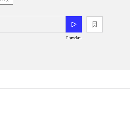
loading
Prøvelæs
...
...
...
...
...
...