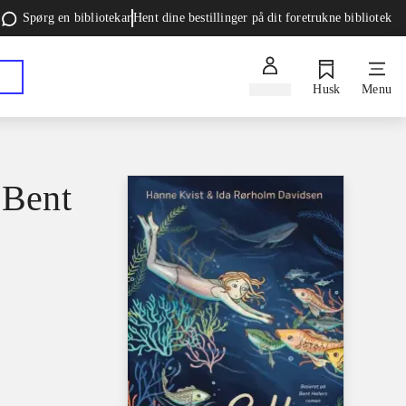
Spørg en bibliotekar
Hent dine bestillinger på dit foretrukne bibliotek
Log ind
Husk
Menu
 Bent