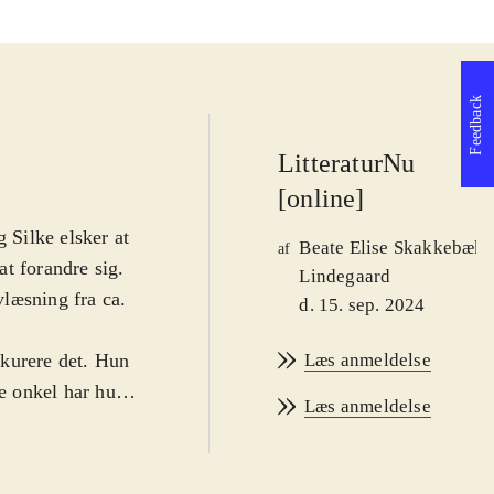
Feedback
LitteraturNu
[online]
 Silke elsker at
Beate Elise Skakkebæk
af
t forandre sig.
Lindegaard
vlæsning fra ca.
d. 15. sep. 2024
 kurere det. Hun
Læs anmeldelse
de onkel har hun
Læs anmeldelse
e havet kalde. En
er Silke, at
ien arver nogle