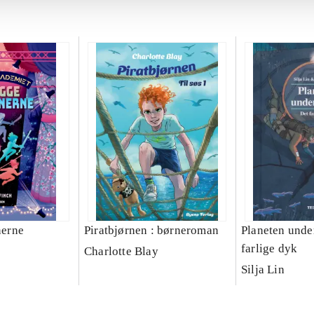
erne
Piratbjørnen : børneroman
Planeten under
farlige dyk
Charlotte Blay
Silja Lin