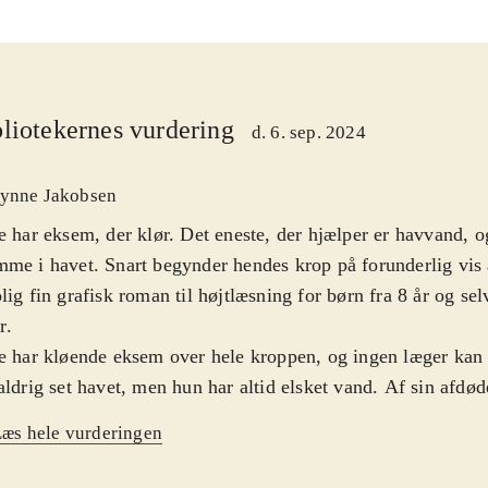
liotekernes vurdering
d. 6. sep. 2024
ynne Jakobsen
e har eksem, der klør. Det eneste, der hjælper er havvand, og
me i havet. Snart begynder hendes krop på forunderlig vis a
lig fin grafisk roman til højtlæsning for børn fra 8 år og sel
r
.
e har kløende eksem over hele kroppen, og ingen læger kan
aldrig set havet, men hun har altid elsket vand. Af sin afdø
 en konkylie, og når hun holder den op til øret, kan hun hør
æs hele vurderingen
tager hendes forældre hende med til havet, og i vandet oplev
es eksem stopper med at klø, og hun føler sig fri. Da famil