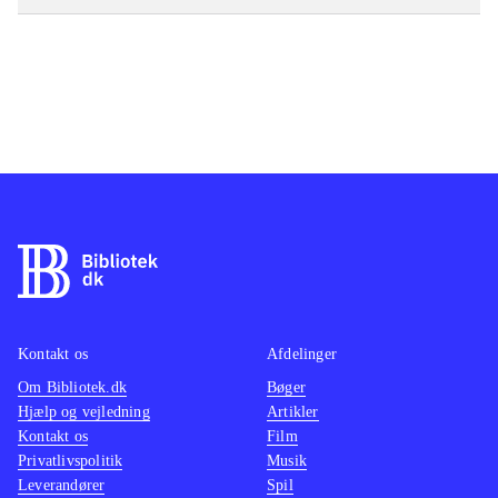
Kontakt os
Afdelinger
Om Bibliotek.dk
Bøger
Hjælp og vejledning
Artikler
Kontakt os
Film
Privatlivspolitik
Musik
Leverandører
Spil