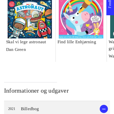
Feedback
Skal vi lege astronaut
Find lille Enhjørning
Wa
gr
Dan Green
Wa
Informationer og udgaver
Billedbog
2021