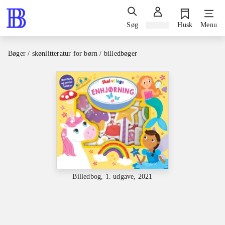
Søg
Log ind
Husk
Menu
Bøger / skønlitteratur for børn / billedbøger
Billedbog, 1. udgave, 2021