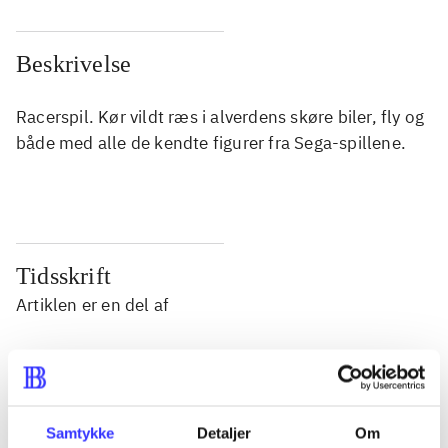
Beskrivelse
Racerspil. Kør vildt ræs i alverdens skøre biler, fly og
både med alle de kendte figurer fra Sega-spillene.
Tidsskrift
Artiklen er en del af
lorem ipsum dolor sit amet ...
Tidsskrift
Artiklerne i
handler ofte om
Samtykke
Detaljer
Om