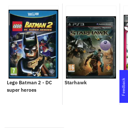
Feedback
Lego Batman 2 - DC
Starhawk
So
super heroes
Se