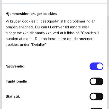
Hjemmesiden bruger cookies
Vi bruger cookies til besøgsstatistik og optimering af
brugervenlighed. Du kan til enhver tid ændre eller
tilbagetrække dit samtykke ved at klikke på ”Cookies” i
Artikler med samme emner
bunden af siden. Du kan læse mere om de anvendte
Fra
cookies under ”Detaljer”.
Samtykkevalg
Nødvendig
Funktionelle
Artikler
Statistik
Alle registrerede artikler fordelt på udgivelser