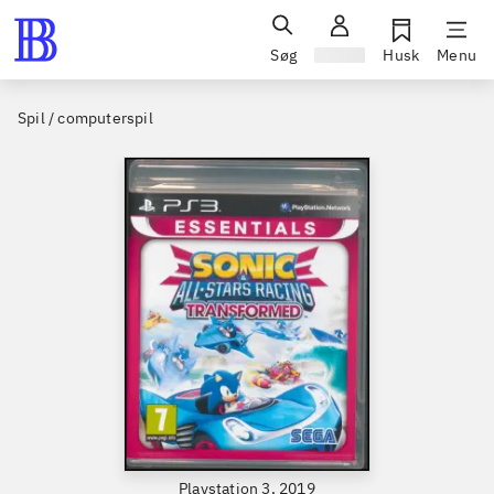
Søg
Log ind
Husk
Menu
Spil / computerspil
Playstation 3, 2019