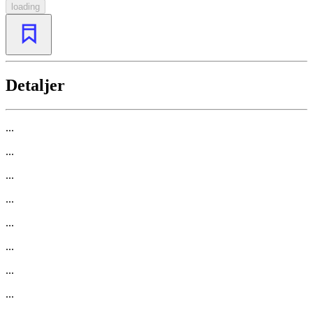
loading
Detaljer
...
...
...
...
...
...
...
...