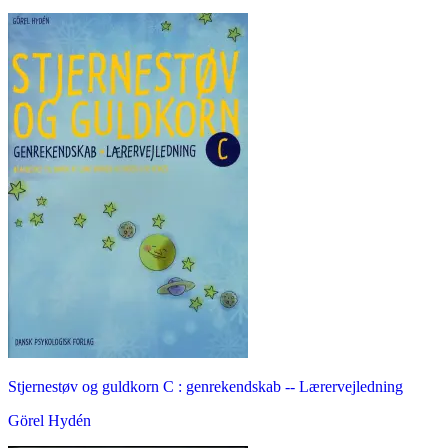
Stjernestøv og guldkorn C : genrekendskab -- Lærervejledning
Görel Hydén