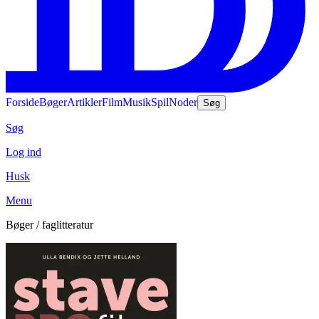
Forside
Bøger
Artikler
Film
Musik
Spil
Noder
Søg
Søg
Log ind
Husk
Menu
Bøger / faglitteratur