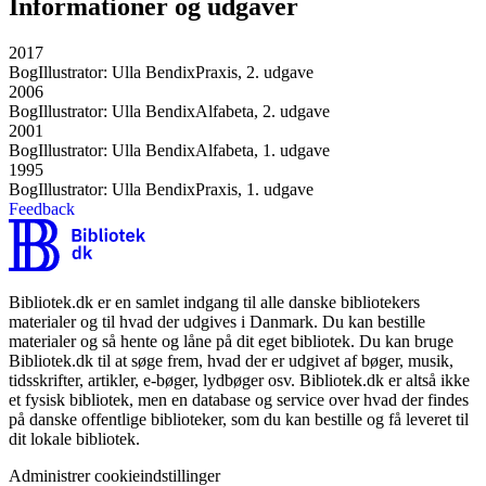
Informationer og udgaver
2017
Bog
Illustrator: Ulla Bendix
Praxis, 2. udgave
2006
Bog
Illustrator: Ulla Bendix
Alfabeta, 2. udgave
2001
Bog
Illustrator: Ulla Bendix
Alfabeta, 1. udgave
1995
Bog
Illustrator: Ulla Bendix
Praxis, 1. udgave
Feedback
Bibliotek.dk er en samlet indgang til alle danske bibliotekers
materialer og til hvad der udgives i Danmark. Du kan bestille
materialer og så hente og låne på dit eget bibliotek. Du kan bruge
Bibliotek.dk til at søge frem, hvad der er udgivet af bøger, musik,
tidsskrifter, artikler, e-bøger, lydbøger osv. Bibliotek.dk er altså ikke
et fysisk bibliotek, men en database og service over hvad der findes
på danske offentlige biblioteker, som du kan bestille og få leveret til
dit lokale bibliotek.
Administrer cookieindstillinger