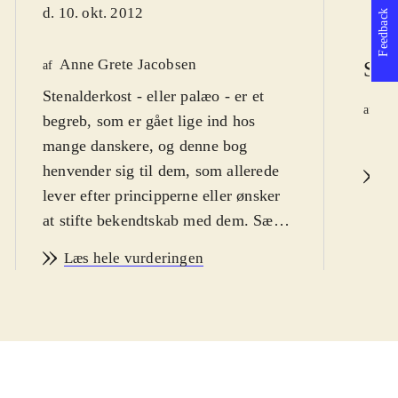
d. 10. okt. 2012
Feedback
Anne Grete Jacobsen
Syg
af
Stenalderkost - eller palæo - er et
Je
af
begreb, som er gået lige ind hos
År
mange danskere, og denne bog
henvender sig til dem, som allerede
L
lever efter principperne eller ønsker
at stifte bekendtskab med dem. Sæt
bogen med forsiden fremad og den
Læs hele vurderingen
vil blive taget med det samme, fotoet
af en veltrænet Thomas Rode
Andersen med en kølle over
skulderen og et kålhoved i hånden
udstråler kraft og vitalitet
.
Thomas Rode Andersen er