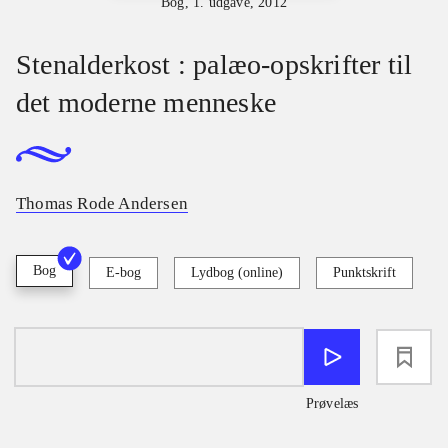
Bog, 1. udgave, 2012
Stenalderkost : palæo-opskrifter til
det moderne menneske
Thomas Rode Andersen
Bog
E-bog
Lydbog (online)
Punktskrift
loading
Prøvelæs