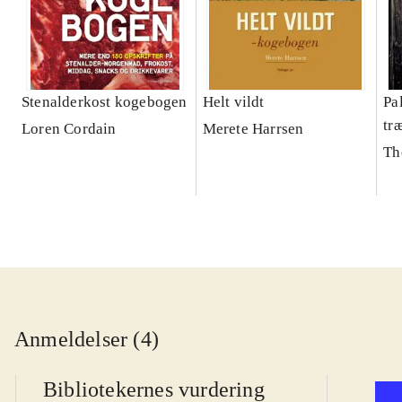
Stenalderkost kogebogen
Helt vildt
Pa
tr
Loren Cordain
Merete Harrsen
Th
Anmeldelser (4)
Bibliotekernes vurdering