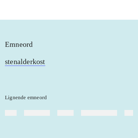
Emneord
stenalderkost
Lignende emneord
heste
børnebøger
ridning
hestesygdomme
vokal