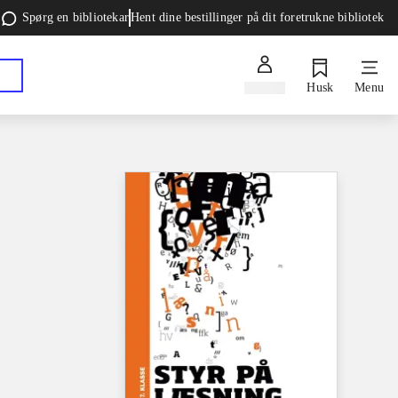
Spørg en bibliotekar
Hent dine bestillinger på dit foretrukne bibliotek
Log ind
Husk
Menu