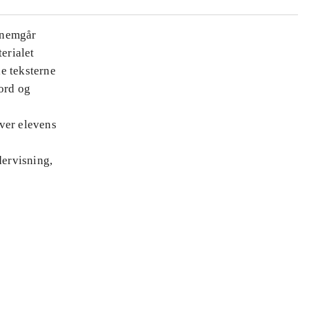
nnemgår
erialet
le teksterne
ord og
ver elevens
ervisning,