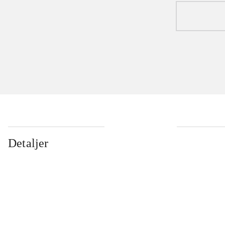
Detaljer
...
...
...
...