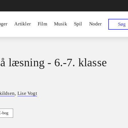
øger
Artikler
Film
Musik
Spil
Noder
Søg
å læsning - 6.-7. klasse
,
kildsen
Lise Vogt
E-bog