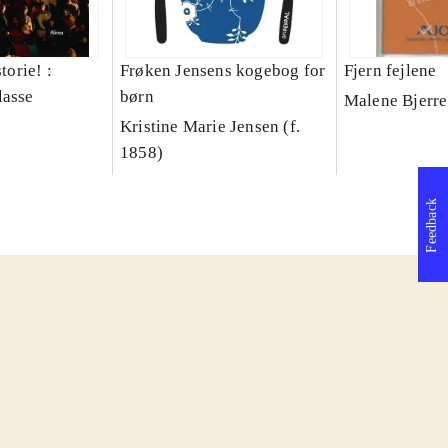
torie! :
Frøken Jensens kogebog for
Fjern fejlene
lasse
børn
Malene Bjerre
Kristine Marie Jensen (f.
1858)
Feedback