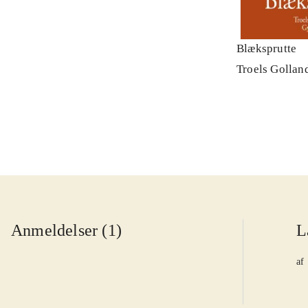
Blæksprutte
Troels Gollan
Anmeldelser (1)
L
af