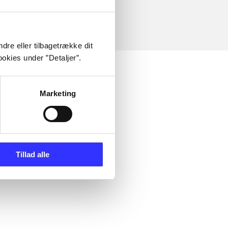
dre eller tilbagetrække dit
okies under ”Detaljer”.
Marketing
Tillad alle