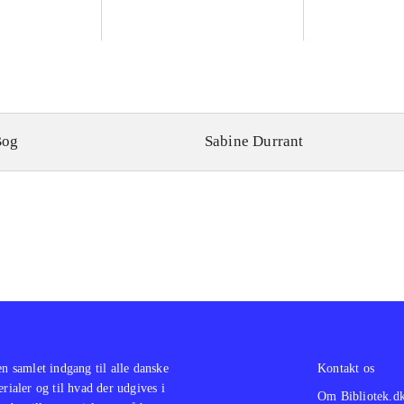
Bog
Sabine Durrant
en samlet indgang til alle danske
Kontakt os
erialer og til hvad der udgives i
Om Bibliotek.d