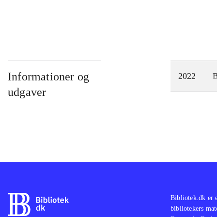
Informationer og
2022
udgaver
Bibliotek.dk er 
bibliotekers mat