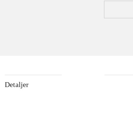
Detaljer
...
...
...
...