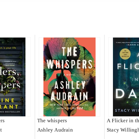
ers
The whispers
A Flicker in t
t
Ashley Audrain
Stacy Willin