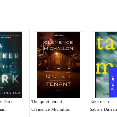
Feedback
he Dark
The quiet tenant
Take me in
gham
Clémence Michallon
Sabine Durran