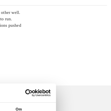
 other well.
to run.
nsions pushed
Om