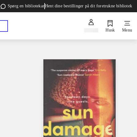
Spørg en bibliotekar
Hent dine bestillinger på dit foretrukne bibliotek
Log ind
Husk
Menu