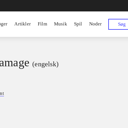
øger
Artikler
Film
Musik
Spil
Noder
Søg
damage
(engelsk)
nt