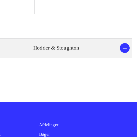
Hodder & Stoughton
Afdelinger
k
Bøger