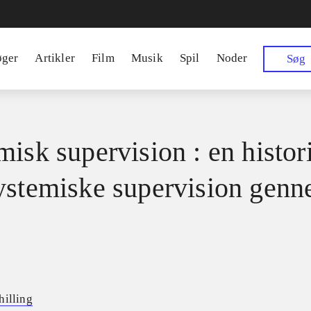
øger
Artikler
Film
Musik
Spil
Noder
Søg
misk supervision : en histo
ystemiske supervision gen
hilling