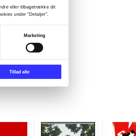
dre eller tilbagetrække dit
okies under ”Detaljer”.
Marketing
Tillad alle