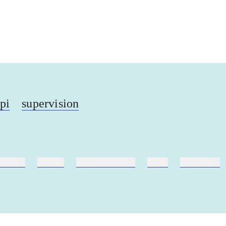
...
...
pi
supervision
ebøger
ridning
hestesygdomme
vokal
sygdomme