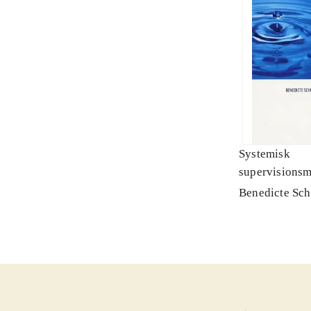
Systemisk
supervisionsm
sprogspil for 
Benedicte Sch
der anvender 