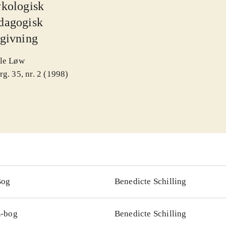
ykologisk
dagogisk
dgivning
le Løw
rg. 35, nr. 2 (1998)
Bog
Benedicte Schilling
-bog
Benedicte Schilling