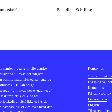
unktskrift
Benedicte Schilling
en samlet indgang til alle danske
Kontakt os
erialer og til hvad der udgives i
Om Bibliotek.d
 bestille materialer og så hente og
Hjælp og vejled
 bibliotek. Du kan bruge
Kontakt os
 at søge frem, hvad der er udgivet af
Privatlivspolitik
sskrifter, artikler, e-bøger,
Leverandører
bliotek.dk er altså ikke et fysisk
English
n database og service over hvad der
Tilgængeligheds