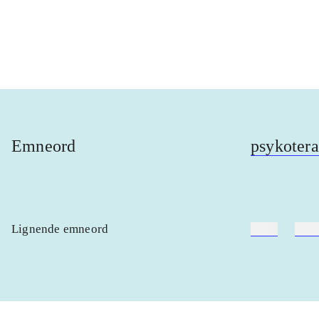
...
...
Emneord
psykotera
Lignende emneord
heste
børn