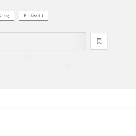
E-bog
Punktskrift
loading
...
...
...
...