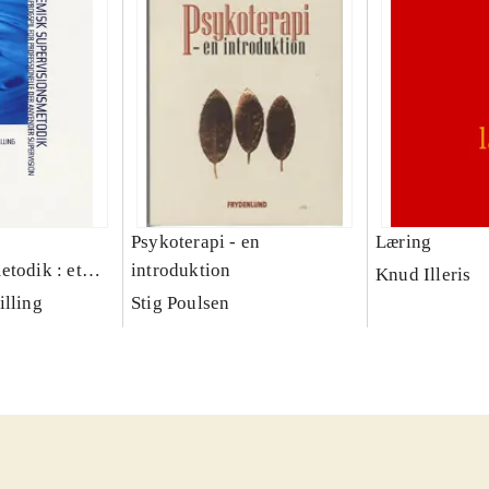
Psykoterapi - en
Læring
etodik : et
introduktion
Knud Illeris
professionelle,
illing
Stig Poulsen
supervision