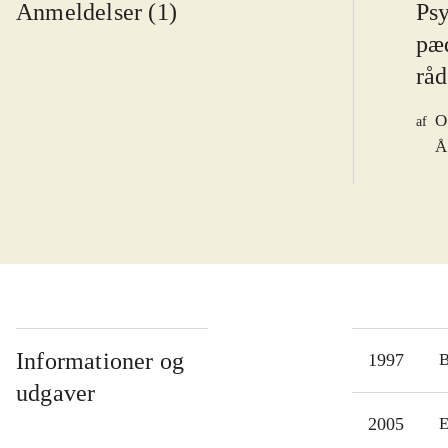
Anmeldelser (1)
Ps
pæ
rå
O
af
Å
Informationer og
1997
udgaver
2005
E