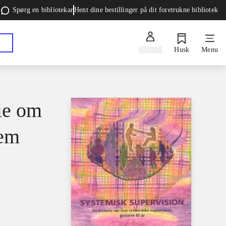
Spørg en bibliotekar
Hent dine bestillinger på dit foretrukne bibliotek
Log ind
Husk
Menu
rie om
nem