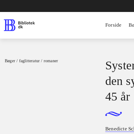
Forside
B
Bøger / faglitteratur / romaner
Syste
den s
45 år
Benedicte Sc