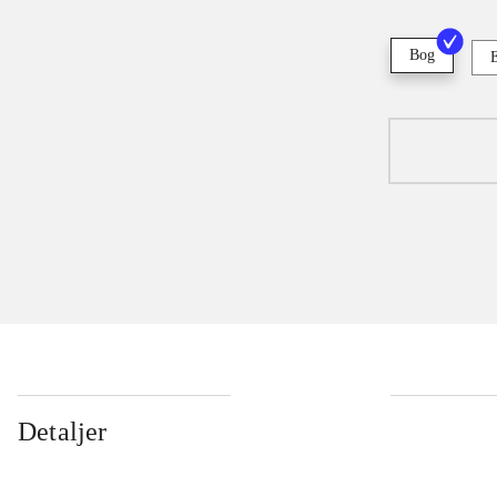
Bog
Detaljer
...
...