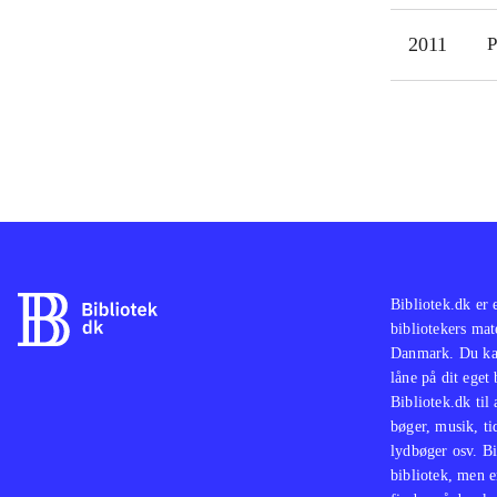
2011
P
Bibliotek.dk er 
bibliotekers mat
Danmark. Du kan
låne på dit eget
Bibliotek.dk til
bøger, musik, tid
lydbøger osv. Bi
bibliotek, men e