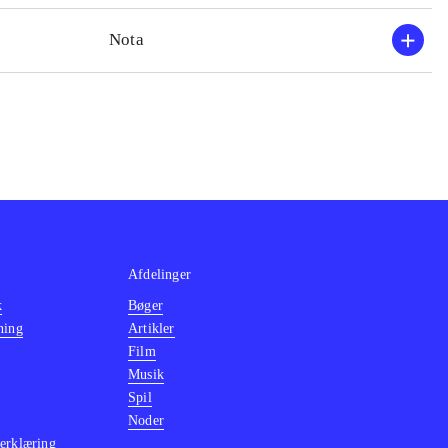
Nota
Afdelinger
k
Bøger
ning
Artikler
Film
Musik
Spil
Noder
erklæring