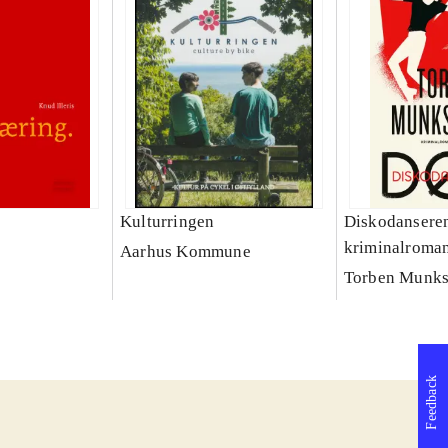
Kulturringen
Diskodanseren
kriminalroma
Aarhus Kommune
Torben Munks
Feedback