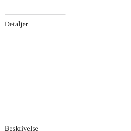
Detaljer
...
...
...
...
...
...
...
...
...
...
...
...
Beskrivelse