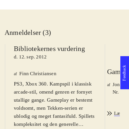
Anmeldelser (3)
Bibliotekernes vurdering
d. 12. sep. 2012
Feedback
Game r
Finn Christiansen
af
PS3, Xbox 360. Kampspil i klassisk
Jonas 
af
arcade-stil, omend genren er fornyet
Nr. 131
utallige gange. Gameplay er bestemt
voldsomt, men Tekken-serien er
Læs an
ublodig og meget fantasifuld. Spillets
kompleksitet og den generelle