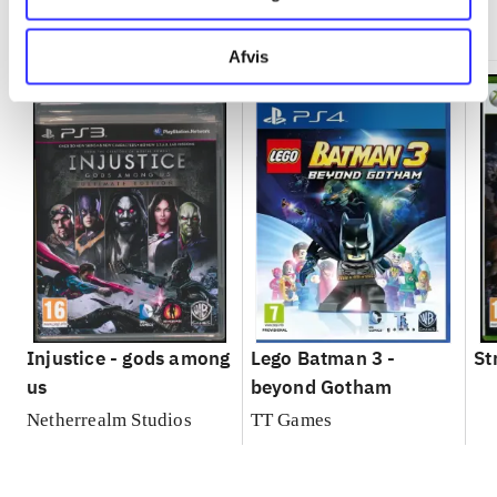
Minder om
Afvis
Injustice - gods among
Lego Batman 3 -
St
us
beyond Gotham
Netherrealm Studios
TT Games