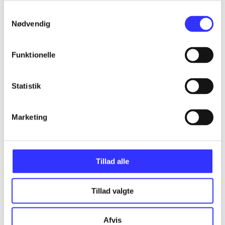
Samtykkevalg
Nødvendig
...
Funktionelle
...
Statistik
...
Marketing
...
Tillad alle
Tillad valgte
The Women's Murder Club series
Gå til serien
Afvis