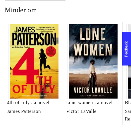
Minder om
Feedback
4th of July : a novel
Lone women : a novel
Bl
James Patterson
Victor LaValle
Sa
Ra