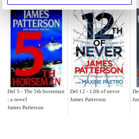
Del 5 -
The 5th horseman
Del 12 -
12th of never
De
: a novel
James Patterson
Ja
James Patterson