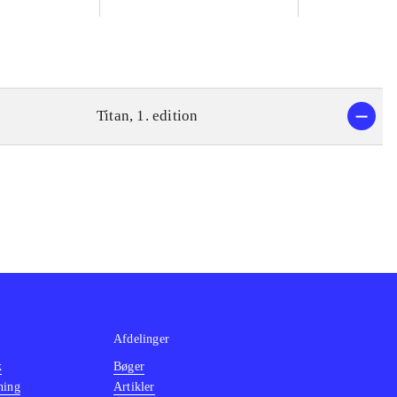
Titan, 1. edition
Afdelinger
k
Bøger
ning
Artikler