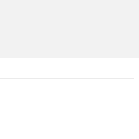
...
...