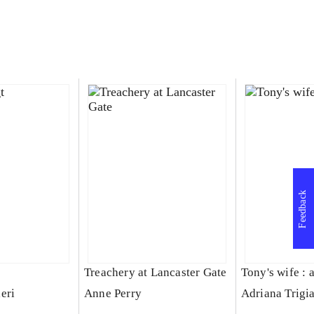
Feedback
Treachery at Lancaster Gate
Tony's wife : 
eri
Anne Perry
Adriana Trigi