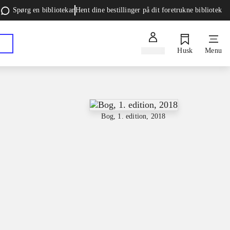
Spørg en bibliotekar
Hent dine bestillinger på dit foretrukne bibliotek
Log ind
Husk
Menu
Bog, 1. edition, 2018