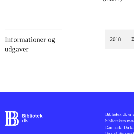
Informationer og
2018
udgaver
Bibliotek.dk er 
bibliotekers mat
Danmark. Du kan