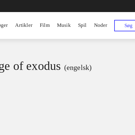
øger
Artikler
Film
Musik
Spil
Noder
Søg
ge of exodus
(engelsk)