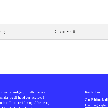
Bog
Gavin Scott
en samlet indgang til alle danske
Kontakt os
erialer og til hvad der udgives i
Om Bibliotek.d
 bestille materialer og så hente og
Hjælp og vejled