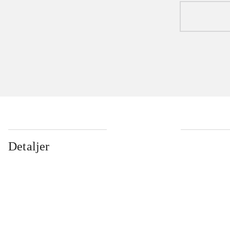
Detaljer
...
...
...
...