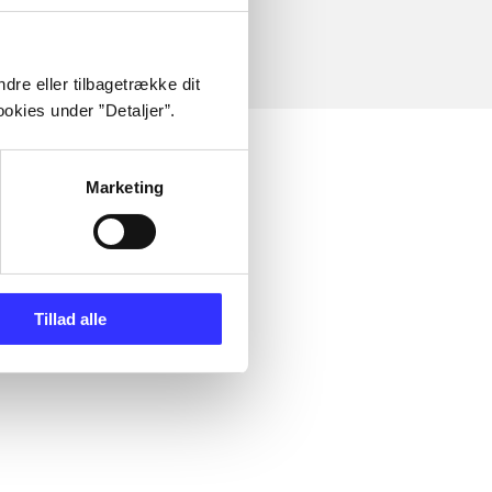
dre eller tilbagetrække dit
okies under ”Detaljer”.
Marketing
Tillad alle