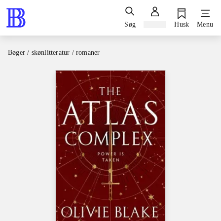
Søg
Log ind
Husk
Menu
Bøger / skønlitteratur / romaner