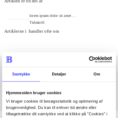
Artiklen er en del af
lorem ipsum dolor sit amet ...
Tidsskrift
Artiklerne i
handler ofte om
Samtykke
Detaljer
Om
Artikler med samme emner
Fra
Hjemmesiden bruger cookies
Vi bruger cookies til besøgsstatistik og optimering af
brugervenlighed. Du kan til enhver tid ændre eller
tilbagetrække dit samtykke ved at klikke på ”Cookies” i