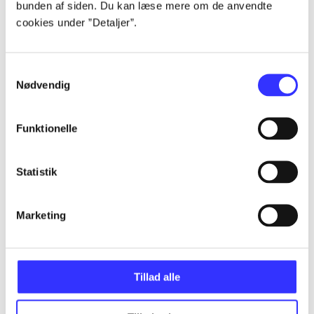
bunden af siden. Du kan læse mere om de anvendte
cookies under ”Detaljer”.
Artikler
Alle registrerede artikler fordelt på udgivelser
Samtykkevalg
Nødvendig
...
Funktionelle
...
Statistik
...
Marketing
...
Tillad alle
...