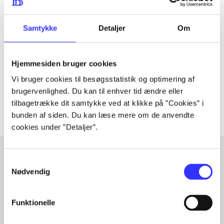
Tidsskrift
Samtykke
Detaljer
Om
Artiklen er en del af
lorem ipsum dolor sit amet ...
Hjemmesiden bruger cookies
Tidsskrift
Vi bruger cookies til besøgsstatistik og optimering af
Artiklerne i
handler ofte om
brugervenlighed. Du kan til enhver tid ændre eller
tilbagetrække dit samtykke ved at klikke på ”Cookies” i
bunden af siden. Du kan læse mere om de anvendte
cookies under ”Detaljer”.
Samtykkevalg
Nødvendig
Artikler med samme emner
Fra
Funktionelle