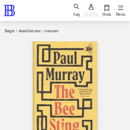
Søg
Log ind
Husk
Menu
Bøger / skønlitteratur / romaner