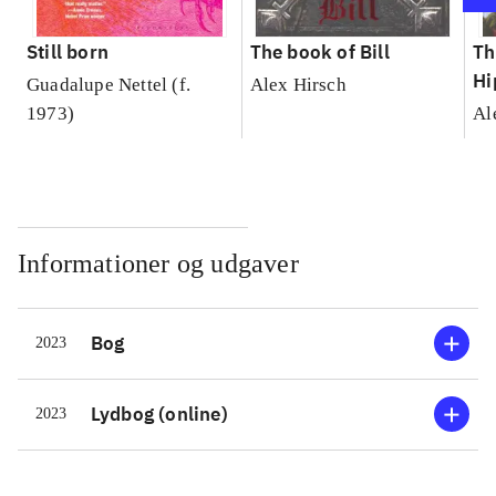
Still born
The book of Bill
Th
Hi
Guadalupe Nettel (f.
Alex Hirsch
1973)
Al
Informationer og udgaver
Bog
2023
Lydbog (online)
2023