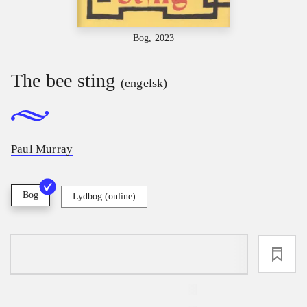
Bog, 2023
The bee sting
(engelsk)
Paul Murray
Bog
Lydbog (online)
loading