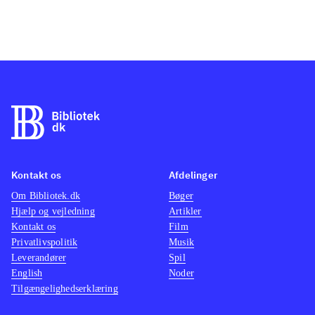
Kontakt os
Afdelinger
Om Bibliotek.dk
Bøger
Hjælp og vejledning
Artikler
Kontakt os
Film
Privatlivspolitik
Musik
Leverandører
Spil
English
Noder
Tilgængelighedserklæring